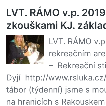
LVT. RÁMO v.p. 2019 
zkouškami KJ. základ
LVT. RÁMO v.p.
rekreačním are
– Rekreační st
Dyjí http://www.rsluka.cz/
tábor (týdenní) jsme s m
na hranicích s Rakouskem 