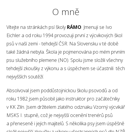
O mně
Vítejte na stránkách psí školy
RÁMO
. Jmenuji se Ivo
Eichler a od roku 1994 provozuji první z výcvikových škol
psů v naší zemi - tehdejší ČSR. Na Slovensku v té době
také žádná nebyla. Škola je pojmenována po mém prvním
psu služebního plemene (NO). Spolu jsme složili všechny
tehdejší zkoušky z výkonu a s úspěchem se účastnili těch
nejvyšších soutěží.
Absolvoval jsem poddůstojnickou školu psovodů a od
roku 1982 jsem působil jako instruktor pro začátečníky
v KK Zlín. Jsem držitelem zlatého odznaku Vzorný výcvikář
MSKS I. stupně, což je nejvyšší ocenění trenérů psů
a přeneseně i jejich majitelů. S několika psy jsem úspěšně
složil nejvyšší zkoušky z výkonu všestranných psů dle NZŘ