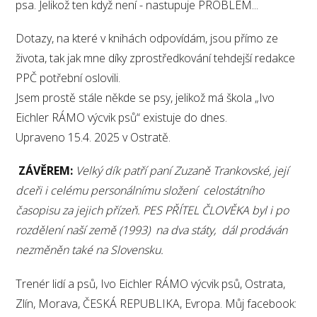
psa. Jelikož ten když není - nastupuje PROBLÉM...
Dotazy, na které v knihách odpovídám, jsou přímo ze
života, tak jak mne díky zprostředkování tehdejší redakce
PPČ potřební oslovili.
Jsem prostě stále někde se psy, jelikož má škola „Ivo
Eichler RÁMO výcvik psů“ existuje do dnes.
Upraveno 15.4. 2025 v Ostratě.
ZÁVĚREM:
Velký dík patří paní Zuzaně Trankovské, její
dceři i celému personálnímu složení celostátního
časopisu za jejich přízeň. PES PŘÍTEL ČLOVĚKA byl i po
rozdělení naší země (1993) na dva státy, dál prodáván
nezměněn také na Slovensku.
Trenér lidí a psů, Ivo Eichler RÁMO výcvik psů, Ostrata,
Zlín, Morava, ČESKÁ REPUBLIKA, Evropa. Můj facebook: