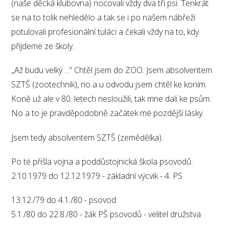
(naše děcká klubovna) nocovali vždy dva tři psi. Tenkrát
se na to tolik nehledělo a tak se i po našem nábřeží
potulovali profesionální tuláci a čekali vždy na to, kdy
přijdeme ze školy.
,,Až budu velký ..." Chtěl jsem do ZOO. Jsem absolventem
SZTŠ (zootechnik), no a u odvodu jsem chtěl ke koním.
Koně už ale v 80. letech nesloužili, tak mne dali ke psům.
No a to je pravděpodobně začátek mé pozdější lásky.
Jsem tedy absolventem SZTŠ (zemědělka).
Po té přišla vojna a poddůstojnická škola psovodů:
2.10.1979 do 12.12.1979 - základní výcvik - 4. PS
13.12./79 do 4.1./80 - psovod
5.1./80 do 22.8./80 - žák PŠ psovodů - velitel družstva