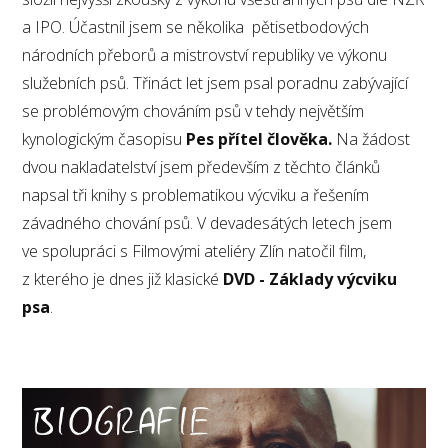
a IPO. Účastnil jsem se několika pětisetbodových
národních přeborů a mistrovství republiky ve výkonu
služebních psů. Třináct let jsem psal poradnu zabývající
se problémovým chováním psů v tehdy největším
kynologickým časopisu
Pes přítel člověka.
Na žádost
dvou nakladatelství jsem především z těchto článků
napsal tři knihy s problematikou výcviku a řešením
závadného chování psů. V devadesátých letech jsem
ve spolupráci s Filmovými ateliéry Zlín natočil film,
z kterého je dnes již klasické
DVD - Základy výcviku
psa
.
Video
přehrávač