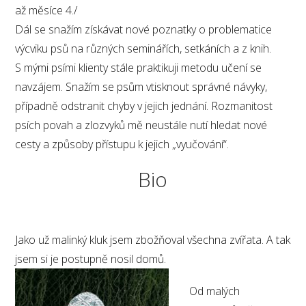
až měsíce 4./
Dál se snažím získávat nové poznatky o problematice
výcviku psů na různých seminářích, setkáních a z knih.
S mými psími klienty stále praktikuji metodu učení se
navzájem. Snažím se psům vtisknout správné návyky,
případně odstranit chyby v jejich jednání. Rozmanitost
psích povah a zlozvyků mě neustále nutí hledat nové
cesty a způsoby přístupu k jejich „vyučování“.
Bio
Jako už malinký kluk jsem zbožňoval všechna zvířata. A tak
jsem si je postupně nosil domů.
Od malých