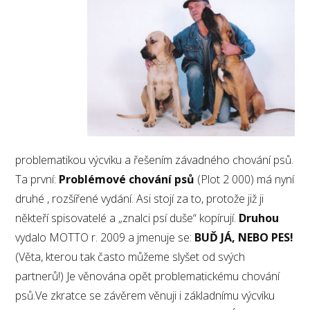
problematikou výcviku a řešením závadného chování psů.
Ta první:
Problémové chování psů
(Plot 2 000) má nyní
druhé , rozšířené vydání. Asi stojí za to, protože již ji
někteří spisovatelé a „znalci psí duše“ kopírují.
Druhou
vydalo MOTTO r. 2009 a jmenuje se:
BUĎ JÁ, NEBO PES!
(Věta, kterou tak často můžeme slyšet od svých
partnerů!) Je věnována opět problematickému chování
psů.Ve zkratce se závěrem věnuji i základnímu výcviku