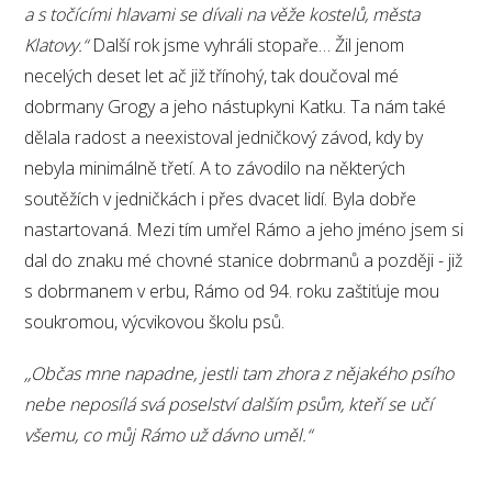
a s točícími hlavami se dívali na věže kostelů, města
Klatovy.“
Další rok jsme vyhráli stopaře… Žil jenom
necelých deset let ač již třínohý, tak doučoval mé
dobrmany Grogy a jeho nástupkyni Katku. Ta nám také
dělala radost a neexistoval jedničkový závod, kdy by
nebyla minimálně třetí. A to závodilo na některých
soutěžích v jedničkách i přes dvacet lidí. Byla dobře
nastartovaná. Mezi tím umřel Rámo a jeho jméno jsem si
dal do znaku mé chovné stanice dobrmanů a později - již
s dobrmanem v erbu, Rámo od 94. roku zaštiťuje mou
soukromou, výcvikovou školu psů.
,,Občas mne napadne, jestli tam zhora z nějakého psího
nebe neposílá svá poselství dalším psům, kteří se učí
všemu, co můj Rámo už dávno uměl.“