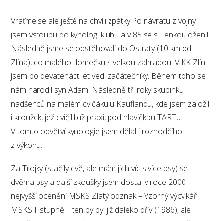
Vraťme se ale ještě na chvíli zpátky.Po návratu z vojny
jsem vstoupili do kynolog. klubu a v 85 se s Lenkou oženil.
Následně jsme se odstěhovali do Ostraty (10 km od
Zlína), do malého domečku s velkou zahradou. V KK Zlín
jsem po devatenáct let vedl začátečníky. Během toho se
nám narodil syn Adam. Následně tři roky skupinku
nadšenců na malém cvičáku u Kauflandu, kde jsem založil
i kroužek, jež cvičil blíž praxi, pod hlavičkou TARTu.
V tomto odvětví kynologie jsem dělal i rozhodčího
z výkonu.
Za Trojky (stačily dvě, ale mám jich víc s více psy) se
dvěma psy a další zkoušky jsem dostal v roce 2000
nejvyšší ocenění MSKS Zlatý odznak – Vzorný výcvikář
MSKS I. stupně. I ten by byl již daleko dřív (1986), ale