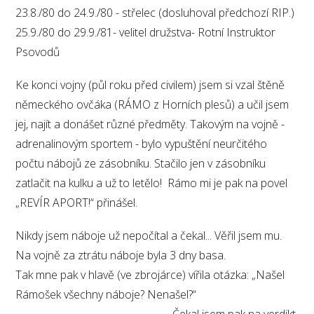
23.8./80 do 24.9./80 - střelec (dosluhoval předchozí RIP.)
25.9./80 do 29.9./81- velitel družstva- Rotní Instruktor
Psovodů
Ke konci vojny (půl roku před civilem) jsem si vzal štěně
německého ovčáka (RÁMO z Horních plesů) a učil jsem
jej, najít a donášet různé předměty. Takovým na vojně -
adrenalinovým sportem - bylo vypuštění neurčitého
počtu nábojů ze zásobníku. Stačilo jen v zásobníku
zatlačit na kulku a už to letělo! Rámo mi je pak na povel
„REVÍR APORT!“ přinášel.
Nikdy jsem náboje už nepočítal a čekal... Věřil jsem mu.
Na vojně za ztrátu náboje byla 3 dny basa.
Tak mne pak v hlavě (ve zbrojárce) vířila otázka: „Našel
Rámošek všechny náboje? Nenašel?“