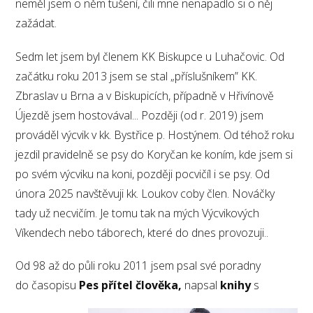
neměl jsem o něm tušení, čili mne nenapadlo si o něj
zažádat.
Sedm let jsem byl členem KK Biskupce u Luhačovic. Od
začátku roku 2013 jsem se stal „příslušníkem” KK.
Zbraslav u Brna a v Biskupicích, případně v Hřivínově
Újezdě jsem hostovával... Později (od r. 2019) jsem
prováděl výcvik v kk. Bystřice p. Hostýnem. Od téhož roku
jezdil pravidelně se psy do Koryčan ke koním, kde jsem si
po svém výcviku na koni, později pocvičíl i se psy. Od
února 2025 navštěvuji kk. Loukov coby člen. Nováčky
tady už necvičím. Je tomu tak na mých Výcvikových
Víkendech nebo táborech, které do dnes provozuji..
Od 98 až do půli roku 2011 jsem psal své poradny
do časopisu
Pes přítel člověka,
napsal
knihy
s