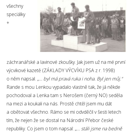
všechny
speciálky
+
záchranářské a lavinové zkoušky. Jak jsem už na mé první
výcvikové kazetě (ZÁKLADY VÝCVÍKU PSA z r. 1998)
o něm napsal.
,,… byl má pravá ruka i noha. Byl jen můj.“
Rande s mou Lenkou vypadalo vlastně tak, že já někde
pochodoval a Lenka tam s Nerošem (černý NO) seděla
na mezi a koukali na nás. Prostě chtěl jsem mu dát
a obětovat všechno. Rámo se mi odvděčil v šesti letech
tím, že nejen že se dostal na Národní Přebor české
republiky. Co jsem o tom napsal: ,,
… stáli jsme na bedně