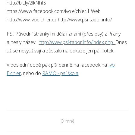
http://bit.ly/2lkNhIS
https://www.facebook.com/ivo.eichler.1 Web:
http://www.ivoeichler.cz http://www.psi-tabor.info/
PS.: Původní stránky mi dělali známí (přes psy) z Prahy
a nesly název:
http://www.psi-tabor.info/index.php
Dnes
už se nevyužívají a zůstalo na odkaze jen pár fotek.
V poslední době pak píši denně na facebook na
Ivo
Eichler
, nebo do
RÁMO - psí škola
.
O mně