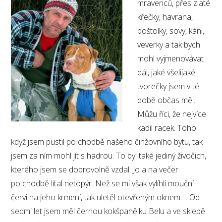
mravenců, přes zlaté
křečky, havrana,
poštolky, sovy, káni,
veverky a tak bych
mohl vyjmenovávat
dál, jaké všelijaké
tvorečky jsem v té
době občas měl.
Můžu říci, že nejvíce
kadil racek. Toho
když jsem pustil po chodbě našeho činžovního bytu, tak
jsem za ním mohl jít s hadrou. To byl také jediný živočich,
kterého jsem se dobrovolně vzdal. Jo a na večer
po chodbě lítal netopýr. Než se mi však vylíhli mouční
červi na jeho krmení, tak uletěl otevřeným oknem…. Od
sedmi let jsem měl černou kokšpanělku Belu a ve sklepě