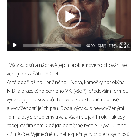
00:00
|
43:54
1.00x
Výcviku psů a nápravě jejich problémového chování se
věnuji od začátku 80. let.
/V té době až na Lenčiného - Nera, kámošky harlekýna
N.D. a pražského černého VK. (vše ?), především formou
výcviku jejich psovodů. Ten vedl k postupné nápravě
a vycvičenosti jejich psů. Doba výcviku s nevycvičenými
lidmi a psy s problémy trvala však i víc jak 1 rok. Tak psy
raději cvičím sám. Což jde poměrně rychle. Bývají u mne 1
- 2 měsíce. Vyjimečně (u nebezpečných, cholerických psů