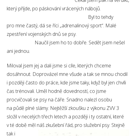
Čekal jsem pak na verdikt,
který příjde, po páskování vrácených nábojů.
Byl to tehdy
pro mne častý, dá se říci „adrenalinový sport“. Malé
zpestření vojenských dnů se psy.
Naučil jsem ho to dobře. Sedět jsem nešel
ani jednou.
Miloval jsem jej a dali jsme si cíle, kterých chceme
dosáhnout. Doprovázel mne všude a tak se mnou chodil
i později často do práce, kde jsme taky, když byl jen chvíli
čas trénovali. Uměl hodně dovedností, co jsme
procvičovali se psy na čáře. Snadno nalezl osobu
na půdě plné slámy. Nejtěžší zkoušku z výkonu ZVV 3
složil v necelých třech letech a později i ty ostatní, které
v té době měl náš zkušební řád, pro služební psy. Stejně
tak i