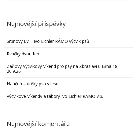
Nejnovější příspěvky
Srpnový LVT. Ivo Eichler RÁMO výcvik psů
Rvačky dvou fen
Zářiový Výcvikový Víkend pro psy na Zbraslavi u Brna 18. –
20.9.26
Naučná – útěky psa v lese.
Výcvikové Víkendy a tábory Ivo Eichler RÁMO v.p.
Nejnovější komentáře