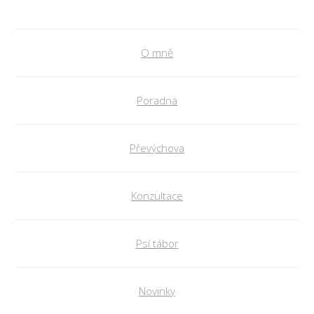
O mně
Poradna
Převýchova
Konzultace
Psí tábor
Novinky