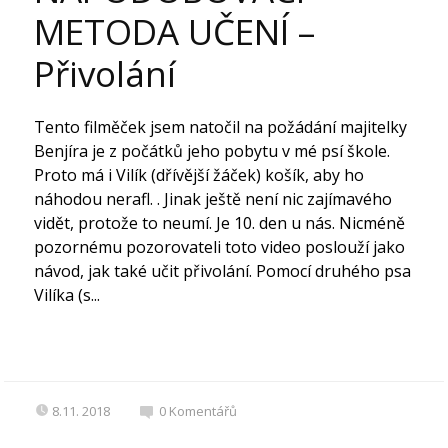
METODA UČENÍ –
Přivolání
Tento filměček jsem natočil na požádání majitelky
Benjíra je z počátků jeho pobytu v mé psí škole.
Proto má i Vilík (dřívější žáček) košík, aby ho
náhodou nerafl. . Jinak ještě není nic zajímavého
vidět, protože to neumí. Je 10. den u nás. Nicméně
pozornému pozorovateli toto video poslouží jako
návod, jak také učit přivolání. Pomocí druhého psa
Vilíka (s...
8.11. 2018
0
Komentářů