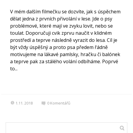
V mém dalším filmečku se dozvíte, jak s úspěchem
dělat jedna z prvních přivolání v lese. Jde o psy
problémové, které mají ve zvyku lovit, nebo se
toulat. Doporučuji cvik zprvu naučit v klidném
prostředí a teprve následně vyrazit do lesa. Cíl je
být vždy úspěšný a proto psa předem řádně
motivujeme na lákavé pamlsky, hračku či balónek
a teprve pak za stálého volání odbíháme. Poprvé
to...
1.11. 2018
0
Komentářů