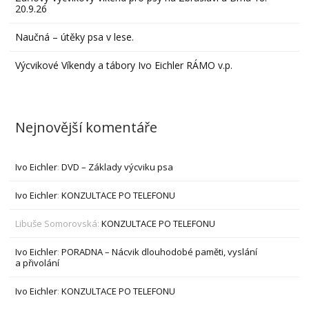
20.9.26
Naučná – útěky psa v lese.
Výcvikové Víkendy a tábory Ivo Eichler RÁMO v.p.
Nejnovější komentáře
Ivo Eichler
:
DVD – Základy výcviku psa
Ivo Eichler
:
KONZULTACE PO TELEFONU
Libuše Somorovská
:
KONZULTACE PO TELEFONU
Ivo Eichler
:
PORADNA – Nácvik dlouhodobé paměti, vyslání
a přivolání
Ivo Eichler
:
KONZULTACE PO TELEFONU