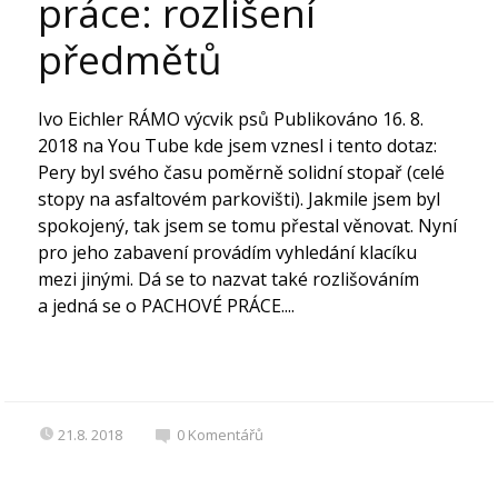
práce: rozlišení
předmětů
Ivo Eichler RÁMO výcvik psů Publikováno 16. 8.
2018 na You Tube kde jsem vznesl i tento dotaz:
Pery byl svého času poměrně solidní stopař (celé
stopy na asfaltovém parkovišti). Jakmile jsem byl
spokojený, tak jsem se tomu přestal věnovat. Nyní
pro jeho zabavení provádím vyhledání klacíku
mezi jinými. Dá se to nazvat také rozlišováním
a jedná se o PACHOVÉ PRÁCE....
21.8. 2018
0
Komentářů