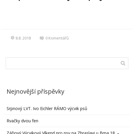
8.8. 2018
0
Komentářů
Nejnovější příspěvky
Srpnový LVT. Ivo Eichler RÁMO výcvik psů
Rvačky dvou fen
Zářiový Výcvikový Víkend pro psy na Zbraslavi u Brna 18. –