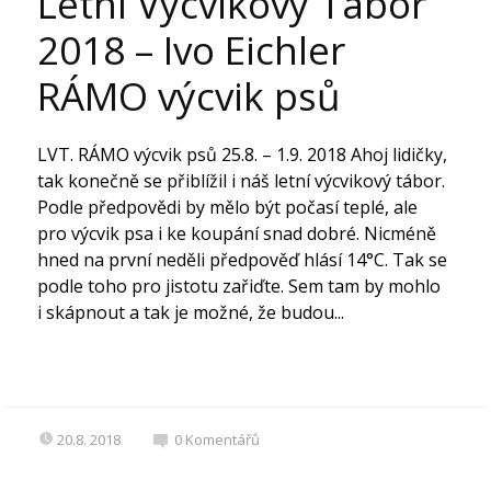
Letní Výcvikový Tábor
2018 – Ivo Eichler
RÁMO výcvik psů
LVT. RÁMO výcvik psů 25.8. – 1.9. 2018 Ahoj lidičky,
tak konečně se přiblížil i náš letní výcvikový tábor.
Podle předpovědi by mělo být počasí teplé, ale
pro výcvik psa i ke koupání snad dobré. Nicméně
hned na první neděli předpověď hlásí 14°C. Tak se
podle toho pro jistotu zařiďte. Sem tam by mohlo
i skápnout a tak je možné, že budou...
20.8. 2018
0
Komentářů