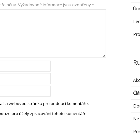
eřejněna.
Vyžadované informace jsou označeny
*
Ún
Le
Pro
Ru
Ak
Člá
-mail a webovou stránku pro budoucí komentáře.
Do
pouze pro účely zpracování tohoto komentáře.
Ne
Po