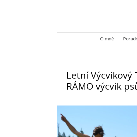
O mně
Porad
Letní Výcvikový 
RÁMO výcvik ps