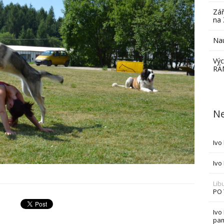
Zář
na 
Nau
Výc
RÁ
Ne
Ivo
Ivo
Lib
PO
Ivo
pam