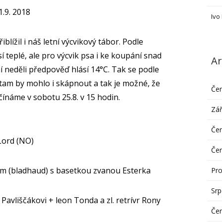
1.9. 2018
Ivo
iblížil i náš letní výcvikový tábor. Podle
 teplé, ale pro výcvik psa i ke koupání snad
Ar
 neděli předpověď hlásí 14°C. Tak se podle
 tam by mohlo i skápnout a tak je možné, že
Če
čínáme v sobotu 25.8. v 15 hodin.
Zář
Če
Lord (NO)
Če
ram (bladhaud) s basetkou zvanou Esterka
Pro
Sr
Pavliščákovi + leon Tonda a zl. retrívr Rony
Če