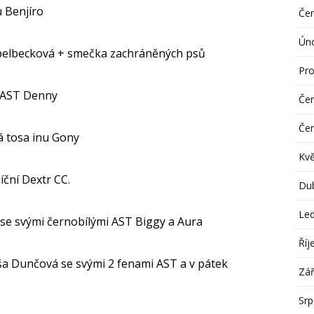
u Benjíro
Če
Ún
belbecková + smečka zachráněných psů
Pro
a AST Denny
Če
Če
á tosa inu Gony
Kv
íční Dextr CC.
Du
Le
se svými černobílými AST Biggy a Aura
Říj
íša Dunčová se svými 2 fenami AST a v pátek
Zář
Sr