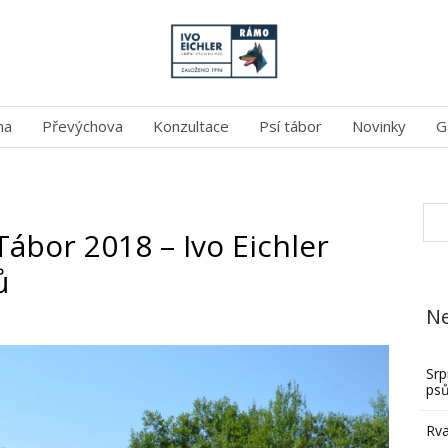
na
Převýchova
Konzultace
Psí tábor
Novinky
G
Tábor 2018 – Ivo Eichler
ů
Ne
Srp
ps
Rva