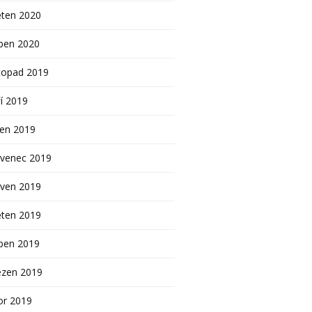
ěten 2020
ben 2020
topad 2019
í 2019
pen 2019
rvenec 2019
rven 2019
ěten 2019
ben 2019
ezen 2019
or 2019