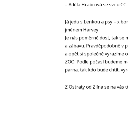
– Adéla Hrabcová se svou CC. 
Já jedu s Lenkou a psy – x bo
jménem Harvey
Je nás poměrně dost, tak se m
a zábavu. Pravděpodobně v p
a opět si společně vyrazíme o
ZOO. Podle počasí budeme mo
parna, tak kdo bude chtít, vy
Z Ostraty od Zlína se na vás 