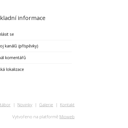
kladní informace
hlásit se
oj kanálů (příspěvky)
nál komentářů
ká lokalizace
 tábor
Novinky
Galerie
Kontakt
Vytvořeno na platformě
Mioweb