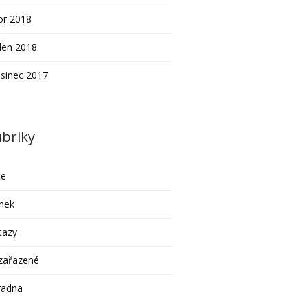
or 2018
den 2018
sinec 2017
briky
ce
nek
tazy
zařazené
radna