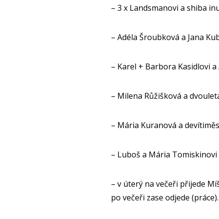
– 3 x Landsmanovi a shiba in
– Adéla Šroubková a Jana Ku
– Karel + Barbora Kasidlovi 
– Milena Růžišková a dvoulet
– Mária Kuranová a devítiměs
– Luboš a Mária Tomiskinovi 
– v úterý na večeři přijede M
po večeři zase odjede (práce).