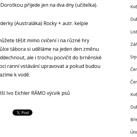
Dorotkou přijede jen na dva dny (učitelka).
Kv
Du
rderky (Australáka) Rocky + autr. kelpie
Lis
ůžete těšit mimo cvičení i na různé hry
Zář
ůlce tábora si uděláme na jeden den změnu
Sr
ddechnout, ale i trochu pocvičit do brněnské
ci ranní vstávání upravovat a pokud budou
Če
razíme k vodě.
Če
těší Ivo Eichler RÁMO výcvik psů
Kv
Du
Bř
Ún