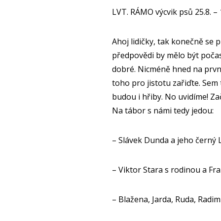
LVT. RÁMO výcvik psů 25.8. – 
Ahoj lidičky, tak konečně se př
předpovědi by mělo být počasí
dobré. Nicméně hned na první
toho pro jistotu zařiďte. Sem
budou i hřiby. No uvidíme! Za
Na tábor s námi tedy jedou:
– Slávek Dunda a jeho černý 
– Viktor Stara s rodinou a F
– Blažena, Jarda, Ruda, Radim 