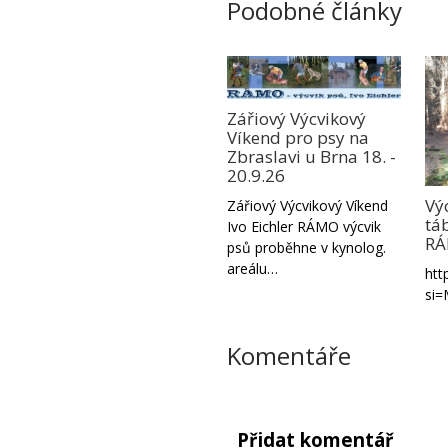
Podobné články
Zářiový Výcvikový
Víkend pro psy na
Zbraslavi u Brna 18. -
20.9.26
Vý
Zářiový Výcvikový Víkend
táb
Ivo Eichler RÁMO výcvik
RÁ
psů proběhne v kynolog.
areálu…
htt
si
Komentáře
Přidat komentář