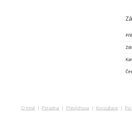
Zá
Při
Zdr
Ka
Čes
O mně
Poradna
Převýchova
Konzultace
Psí