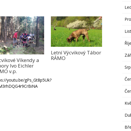
Le
Pro
Lis
Říj
Letní Výcvikový Tábor
Zář
RÁMO
cvikové Víkendy a
ory Ivo Eichler
Sr
MO v.p.
Če
ps://youtu.be/gPs_Gt8p5Uk?
=M3rhDQG4r9CrBiNA
Če
Kv
Du
Bř