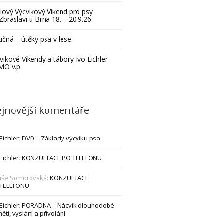
iový Výcvikový Víkend pro psy
Zbraslavi u Brna 18. – 20.9.26
čná – útěky psa v lese.
vikové Víkendy a tábory Ivo Eichler
MO v.p.
jnovější komentáře
 Eichler
:
DVD – Základy výcviku psa
 Eichler
:
KONZULTACE PO TELEFONU
uše Somorovská
:
KONZULTACE
 TELEFONU
 Eichler
:
PORADNA – Nácvik dlouhodobé
ěti, vyslání a přivolání