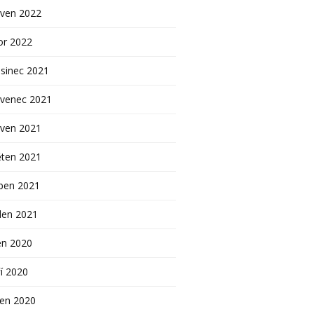
rven 2022
or 2022
sinec 2021
rvenec 2021
rven 2021
ěten 2021
ben 2021
den 2021
en 2020
í 2020
pen 2020