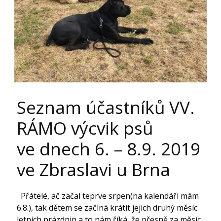
Seznam účastníků VV.
RÁMO výcvik psů
ve dnech 6. – 8.9. 2019
ve Zbraslavi u Brna
Přátelé, ač začal teprve srpen(na kalendáři mám
6.8.), tak dětem se začíná krátit jejich druhý měsíc
letních prázdnin a to nám říká, že přesně za měsíc