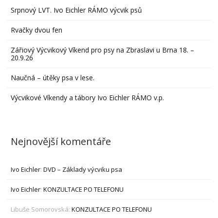
Srpnový LVT. Ivo Eichler RÁMO výcvik psů
Rvačky dvou fen
Zářiový Výcvikový Víkend pro psy na Zbraslavi u Brna 18. –
20.9.26
Naučná – útěky psa v lese.
Výcvikové Víkendy a tábory Ivo Eichler RÁMO v.p.
Nejnovější komentáře
Ivo Eichler
:
DVD – Základy výcviku psa
Ivo Eichler
:
KONZULTACE PO TELEFONU
Libuše Somorovská
:
KONZULTACE PO TELEFONU