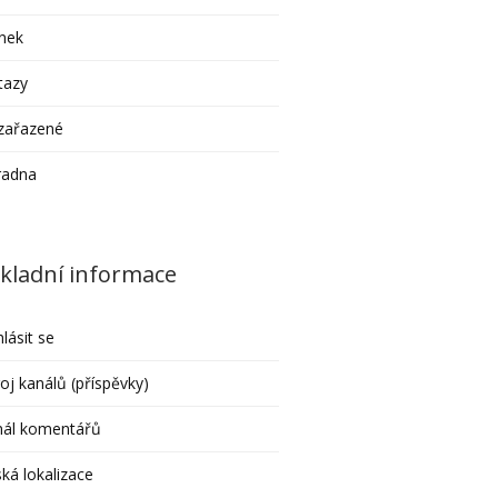
nek
tazy
zařazené
radna
kladní informace
hlásit se
oj kanálů (příspěvky)
nál komentářů
ká lokalizace