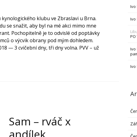
Ivo
 kynologického klubu ve Zbraslavi u Brna.
Ivo
udu se snažit, aby byl na mé akci mimo mne
Lib
ant. Pochopitelně je to odvislé od poptávky
PO
mců o výcvik obrany pod mým dohledem.
018 — 3 cvičební dny, tři dny volna. PVV – už
Ivo
pam
Ivo
Ar
Če
Sam – rváč x
Zář
andílek
Če