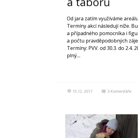
a táborů
Od jara zatím využíváme areálu
Termíny akcí následují níže. B
a případného pomocníka i figur
a počtu pravděpodobných záje
Termíny: PVV. od 30.3. do 2.4. 2
plný....
15.12. 2017
3
Komentáře