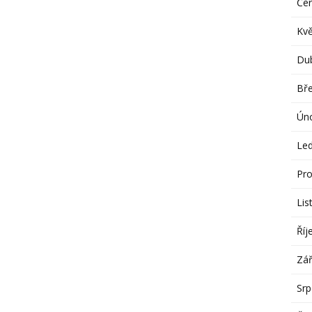
Če
Kv
Du
Bř
Ún
Le
Pro
Lis
Říj
Zář
Sr