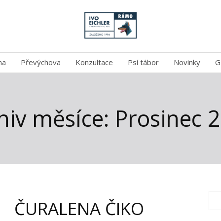
na
Převýchova
Konzultace
Psí tábor
Novinky
G
hiv měsíce: Prosinec 
ČURALENA ČIKO