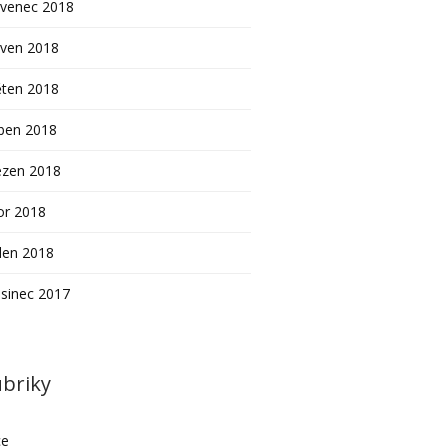
rvenec 2018
rven 2018
ěten 2018
ben 2018
ezen 2018
or 2018
den 2018
sinec 2017
briky
ce