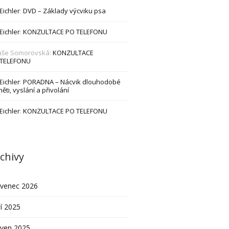
 Eichler
:
DVD – Základy výcviku psa
 Eichler
:
KONZULTACE PO TELEFONU
uše Somorovská
:
KONZULTACE
 TELEFONU
 Eichler
:
PORADNA – Nácvik dlouhodobé
ěti, vyslání a přivolání
 Eichler
:
KONZULTACE PO TELEFONU
chivy
rvenec 2026
í 2025
rven 2025