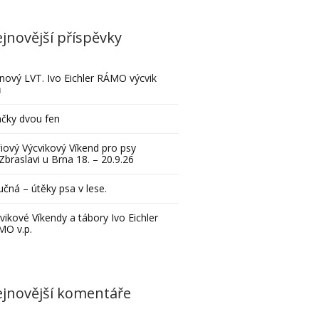
jnovější příspěvky
nový LVT. Ivo Eichler RÁMO výcvik
ů
čky dvou fen
iový Výcvikový Víkend pro psy
Zbraslavi u Brna 18. – 20.9.26
čná – útěky psa v lese.
vikové Víkendy a tábory Ivo Eichler
MO v.p.
jnovější komentáře