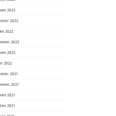
rven 2023
sinec 2022
pen 2022
rvenec 2022
rven 2022
or 2022
sinec 2021
rvenec 2021
rven 2021
ěten 2021