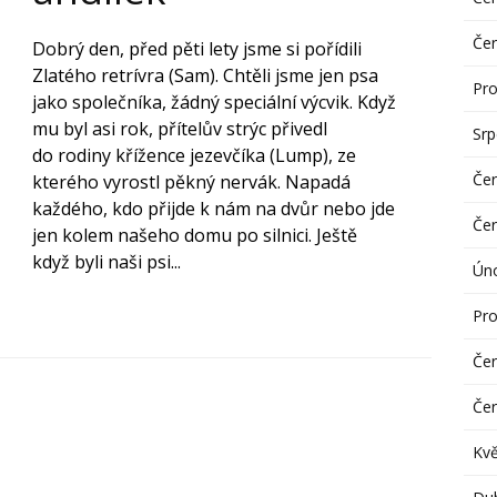
Če
Dobrý den, před pěti lety jsme si pořídili
Zlatého retrívra (Sam). Chtěli jsme jen psa
Pro
jako společníka, žádný speciální výcvik. Když
mu byl asi rok, přítelův strýc přivedl
Sr
do rodiny křížence jezevčíka (Lump), ze
Če
kterého vyrostl pěkný nervák. Napadá
každého, kdo přijde k nám na dvůr nebo jde
Če
jen kolem našeho domu po silnici. Ještě
když byli naši psi...
Ún
Pro
Če
Če
Kv