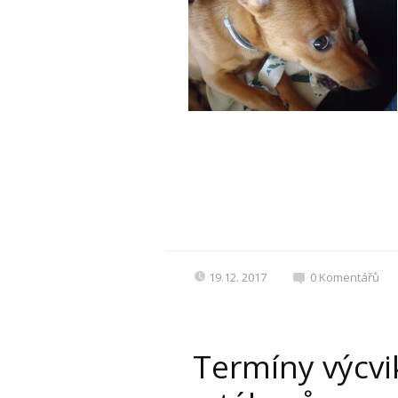
19.12. 2017
0
Komentářů
Termíny výcvi