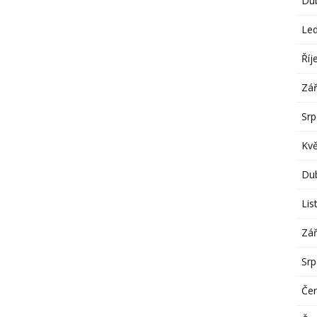
Du
Le
Říj
Zář
Sr
Kv
Du
Lis
Zář
Sr
Če