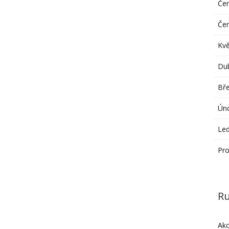
Če
Če
Kv
Du
Bř
Ún
Le
Pro
Ru
Ak