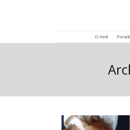
O mně
Porad
Arc