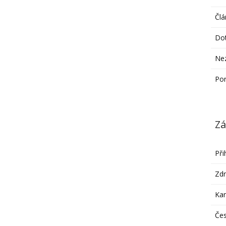
Člá
Do
Ne
Po
Zá
Při
Zdr
Ka
Čes