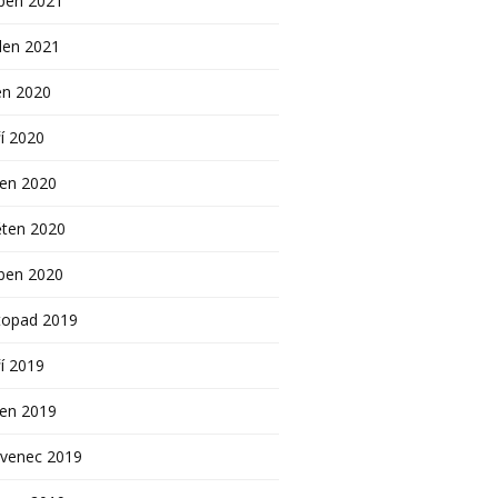
ben 2021
den 2021
en 2020
í 2020
pen 2020
ěten 2020
ben 2020
topad 2019
í 2019
pen 2019
rvenec 2019