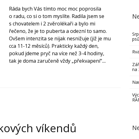
Ráda bych Vás tímto moc moc poprosila
Ne
o radu, co si o tom myslíte. Radila jsem se
s chovatelem i 2 zvěrolékaři a bylo mi
řečeno, že je to puberta a odezní to samo.
Srp
Ovšem intenzita se nijak nesnižuje (již je mu
ps
cca 11-12 měsíců). Prakticky každý den,
Rva
pokud jdeme pryč na více než 3-4 hodiny,
tak je doma zaručeně vždy „překvapení“....
Zář
na 
Nau
Výc
RÁ
kových víkendů
Ne