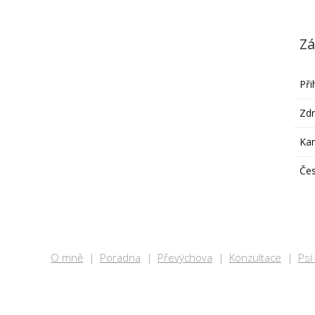
Zá
Při
Zdr
Ka
Čes
O mně
Poradna
Převýchova
Konzultace
Psí