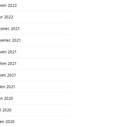
rven 2022
or 2022
sinec 2021
rvenec 2021
rven 2021
ěten 2021
ben 2021
den 2021
en 2020
í 2020
pen 2020