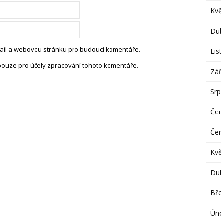
Kv
Du
-mail a webovou stránku pro budoucí komentáře.
Lis
pouze pro účely zpracování tohoto komentáře.
Zář
Sr
Če
Če
Kv
Du
Bř
Ún