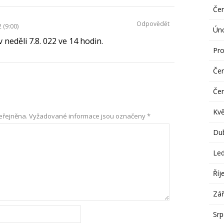
Če
Odpovědět
 (9:00)
Ún
neděli 7.8. 022 ve 14 hodin.
Pro
Če
Če
Kv
eřejněna.
Vyžadované informace jsou označeny
*
Du
Le
Říj
Zář
Sr