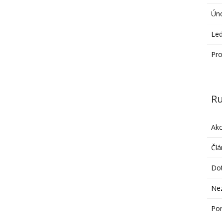
Ún
Le
Pro
Ru
Ak
Člá
Do
Ne
Po