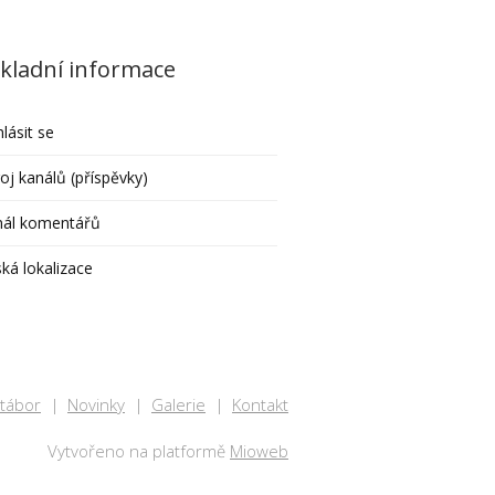
kladní informace
hlásit se
oj kanálů (příspěvky)
nál komentářů
ká lokalizace
 tábor
Novinky
Galerie
Kontakt
Vytvořeno na platformě
Mioweb