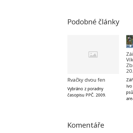
Podobné články
Zá
Ví
Zbr
20
Rvačky dvou fen
Zář
Ivo
Vybráno z poradny
psů
časopisu PPČ. 2009.
are
Komentáře