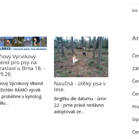
Ivo
Ar
Če
řiový Výcvikový
kend pro psy na
aslavi u Brna 18. -
Zář
.9.26
Če
Naučná - útěky psa v
iový Výcvikový Víkend
lese.
 Eichler RÁMO výcvik
Če
 proběhne v kynolog.
Brigitku dle datumu - únor
álu…
22 - jsme právě nedávno
Pro
adoptovali ze…
Sr
Če