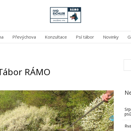
na
Převýchova
Konzultace
Psí tábor
Novinky
G
ý Tábor RÁMO
Ne
Srp
ps
Rva