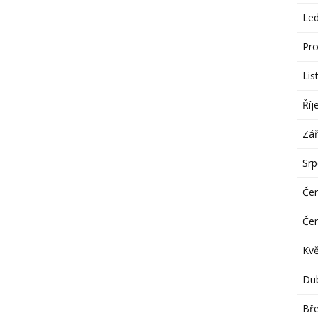
Le
Pro
Lis
Říj
Zář
Sr
Če
Če
Kv
Du
Bř