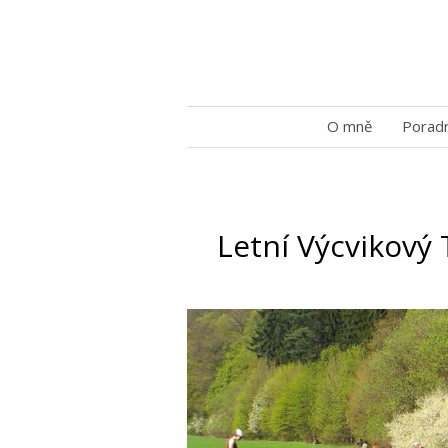
O mně
Porad
Letní Výcvikov