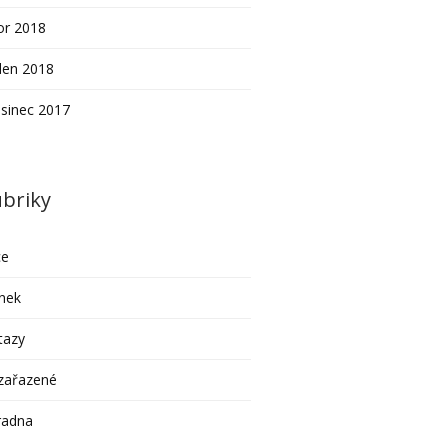
or 2018
den 2018
sinec 2017
briky
ce
nek
tazy
zařazené
radna