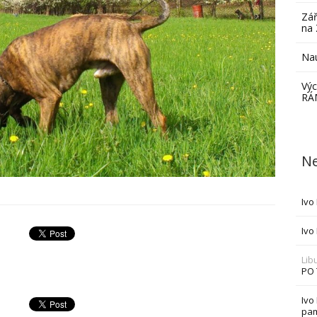
Zář
na 
Nau
Výc
RÁ
Ne
Ivo
Ivo
Lib
PO
Ivo
pam