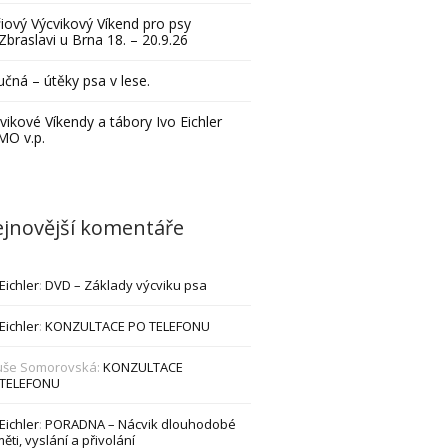
iový Výcvikový Víkend pro psy
Zbraslavi u Brna 18. – 20.9.26
čná – útěky psa v lese.
vikové Víkendy a tábory Ivo Eichler
MO v.p.
jnovější komentáře
 Eichler
:
DVD – Základy výcviku psa
 Eichler
:
KONZULTACE PO TELEFONU
uše Somorovská
:
KONZULTACE
 TELEFONU
 Eichler
:
PORADNA – Nácvik dlouhodobé
ěti, vyslání a přivolání