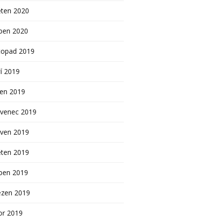
ěten 2020
ben 2020
topad 2019
í 2019
pen 2019
rvenec 2019
rven 2019
ěten 2019
ben 2019
ezen 2019
or 2019