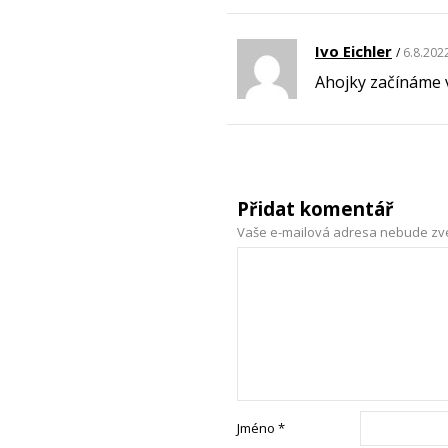
Ivo Eichler
6.8.2022
Ahojky začínáme v 
Přidat komentář
Vaše e-mailová adresa nebude zv
Jméno
*