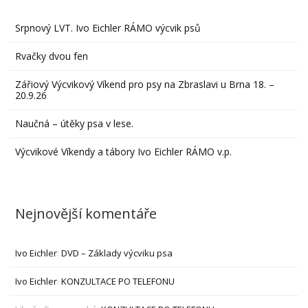
Srpnový LVT. Ivo Eichler RÁMO výcvik psů
Rvačky dvou fen
Zářiový Výcvikový Víkend pro psy na Zbraslavi u Brna 18. –
20.9.26
Naučná – útěky psa v lese.
Výcvikové Víkendy a tábory Ivo Eichler RÁMO v.p.
Nejnovější komentáře
Ivo Eichler
:
DVD – Základy výcviku psa
Ivo Eichler
:
KONZULTACE PO TELEFONU