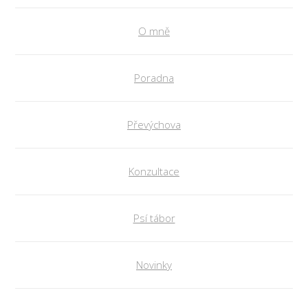
O mně
Poradna
Převýchova
Konzultace
Psí tábor
Novinky