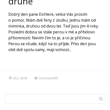
druhé
Dobrý den pane Eichlere, velice Vás prosím
o pomoc. Mám dvě feny z útulku. Jednu mám od
miminka, druhou od dvou let. Teď jsou jim 4 roky.
Poslední dobou se stále perou v mé a přítelovo
přítomnosti. Nevím čím to je, a co je příčinou.
Perou se všude, když na to příjde. Přes den jsou
obě dvě spolu samy, mají volnost...
20.2. 2018
0
Komentářů