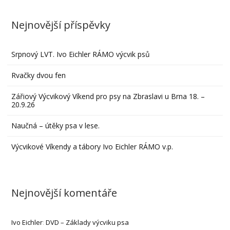
Nejnovější příspěvky
Srpnový LVT. Ivo Eichler RÁMO výcvik psů
Rvačky dvou fen
Zářiový Výcvikový Víkend pro psy na Zbraslavi u Brna 18. –
20.9.26
Naučná – útěky psa v lese.
Výcvikové Víkendy a tábory Ivo Eichler RÁMO v.p.
Nejnovější komentáře
Ivo Eichler
:
DVD – Základy výcviku psa