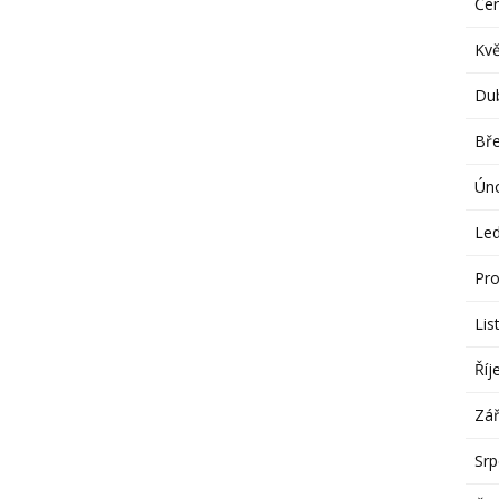
Če
Kv
Du
Bř
Ún
Le
Pro
Lis
Říj
Zář
Sr