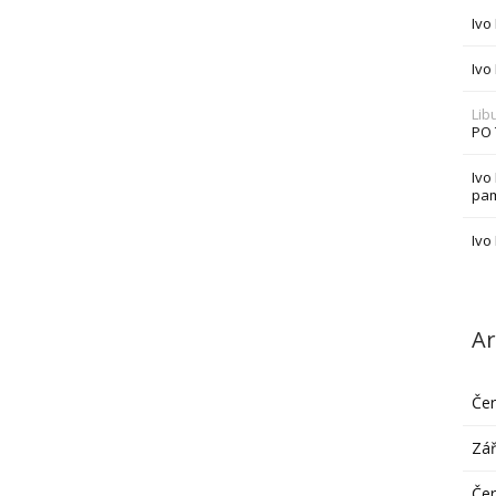
Ivo
Ivo
Lib
PO
Ivo
pam
Ivo
Ar
Če
Zář
Če