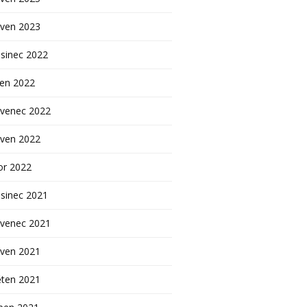
rven 2023
sinec 2022
pen 2022
rvenec 2022
rven 2022
or 2022
sinec 2021
rvenec 2021
rven 2021
ěten 2021