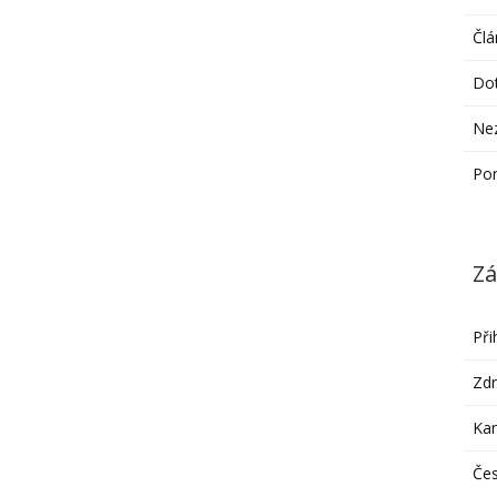
Člá
Do
Ne
Po
Zá
Při
Zdr
Ka
Čes