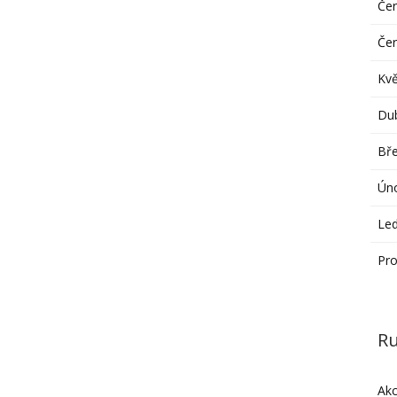
Če
Če
Kv
Du
Bř
Ún
Le
Pro
Ru
Ak