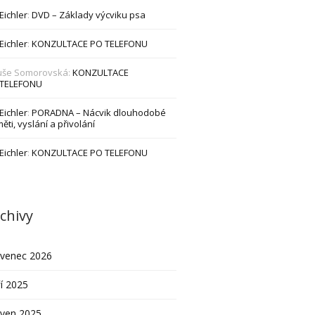
 Eichler
:
DVD – Základy výcviku psa
 Eichler
:
KONZULTACE PO TELEFONU
uše Somorovská
:
KONZULTACE
 TELEFONU
 Eichler
:
PORADNA – Nácvik dlouhodobé
ěti, vyslání a přivolání
 Eichler
:
KONZULTACE PO TELEFONU
chivy
rvenec 2026
í 2025
rven 2025