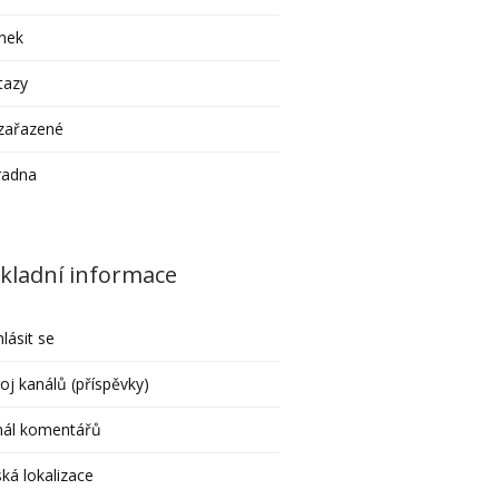
nek
tazy
zařazené
radna
kladní informace
hlásit se
oj kanálů (příspěvky)
nál komentářů
ká lokalizace