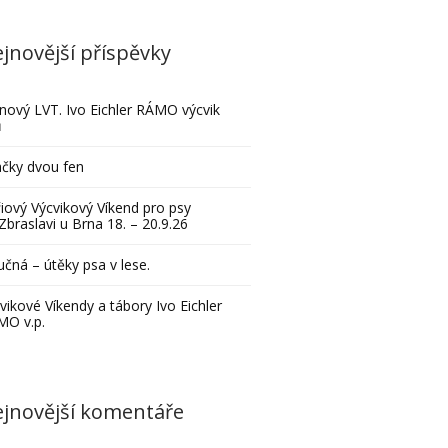
jnovější příspěvky
nový LVT. Ivo Eichler RÁMO výcvik
ů
čky dvou fen
iový Výcvikový Víkend pro psy
Zbraslavi u Brna 18. – 20.9.26
čná – útěky psa v lese.
vikové Víkendy a tábory Ivo Eichler
MO v.p.
jnovější komentáře