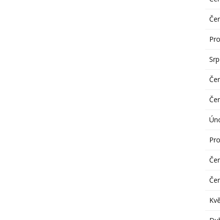
Če
Pro
Sr
Če
Če
Ún
Pro
Če
Če
Kv