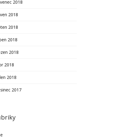
rvenec 2018
rven 2018
ěten 2018
ben 2018
ezen 2018
or 2018
den 2018
sinec 2017
briky
ce