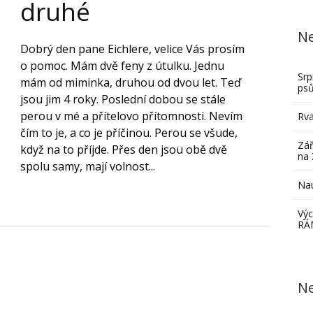
druhé
Ne
Dobrý den pane Eichlere, velice Vás prosím
o pomoc. Mám dvě feny z útulku. Jednu
Srp
mám od miminka, druhou od dvou let. Teď
ps
jsou jim 4 roky. Poslední dobou se stále
perou v mé a přítelovo přítomnosti. Nevím
Rva
čím to je, a co je příčinou. Perou se všude,
Zář
když na to příjde. Přes den jsou obě dvě
na 
spolu samy, mají volnost...
Nau
Výc
RÁ
Ne