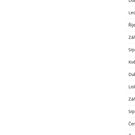
Du
Le
Říj
Zář
Sr
Kv
Du
Lis
Zář
Sr
Če