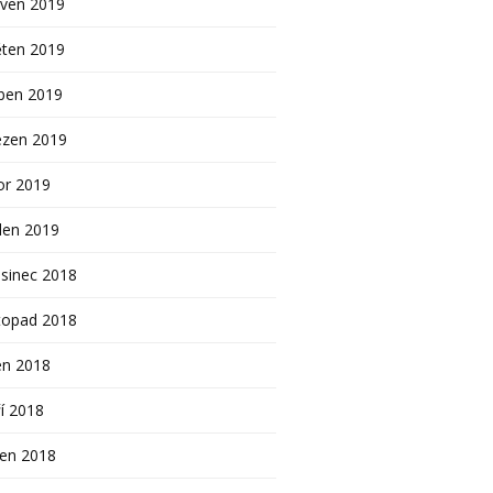
rven 2019
ěten 2019
ben 2019
ezen 2019
or 2019
den 2019
sinec 2018
topad 2018
en 2018
í 2018
pen 2018