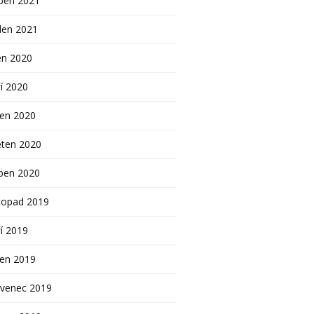
ben 2021
den 2021
en 2020
í 2020
pen 2020
ěten 2020
ben 2020
topad 2019
í 2019
pen 2019
rvenec 2019