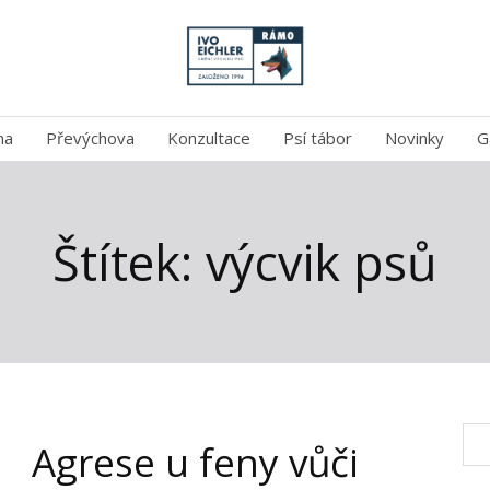
na
Převýchova
Konzultace
Psí tábor
Novinky
G
Štítek: výcvik psů
Agrese u feny vůči