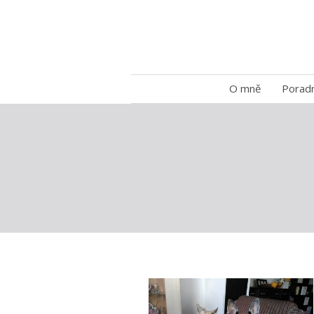
O mně
Porad