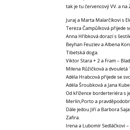
tak je tu červencový VV. a na
Juraj a Marta Malarčíkovi s E
Tereza Čampůlková přijede s
Anna Hříbková dorazí s šesti
Beyhan Feuziev a Albena Kon
Tibetská doga.
Viktor Stara + 2 a Fram – Bla
Milena Růžičková a dvouletá
Adéla Hrabcová přijede se svo
Adéla Šroubková a Jana Kube
Od křížence borderteriéra s 
Merlin,Porto a pravděpodobn
Dále jedou Jiří a Barbora Saj
Zafira.
Irena a Lubomír Sedláčkovi – 1