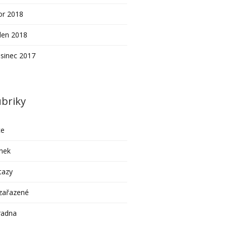
or 2018
den 2018
sinec 2017
briky
ce
nek
tazy
zařazené
radna