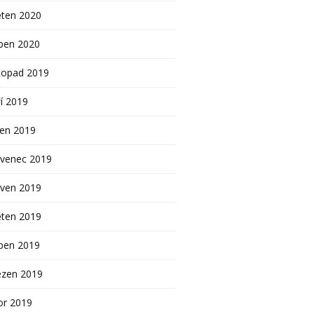
ěten 2020
ben 2020
topad 2019
í 2019
pen 2019
rvenec 2019
rven 2019
ěten 2019
ben 2019
ezen 2019
or 2019