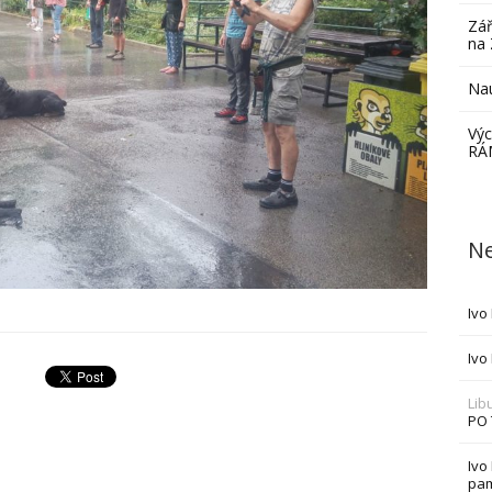
Zář
na 
Nau
Výc
RÁ
Ne
Ivo
Ivo
Lib
PO
Ivo
pam