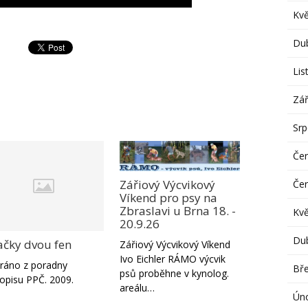
Kv
Du
Lis
Zář
Sr
Če
Zářiový Výcvikový
Če
Víkend pro psy na
Zbraslavi u Brna 18. -
Kv
20.9.26
Du
ačky dvou fen
Zářiový Výcvikový Víkend
Ivo Eichler RÁMO výcvik
ráno z poradny
Bř
psů proběhne v kynolog.
opisu PPČ. 2009.
areálu…
Ún