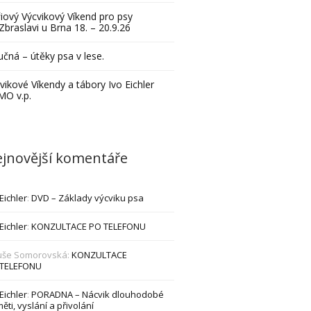
iový Výcvikový Víkend pro psy
Zbraslavi u Brna 18. – 20.9.26
čná – útěky psa v lese.
vikové Víkendy a tábory Ivo Eichler
MO v.p.
jnovější komentáře
 Eichler
:
DVD – Základy výcviku psa
 Eichler
:
KONZULTACE PO TELEFONU
uše Somorovská
:
KONZULTACE
 TELEFONU
 Eichler
:
PORADNA – Nácvik dlouhodobé
ěti, vyslání a přivolání