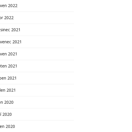
rven 2022
or 2022
sinec 2021
rvenec 2021
rven 2021
ěten 2021
ben 2021
den 2021
en 2020
í 2020
pen 2020