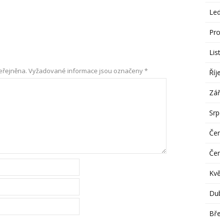
Le
Pro
Lis
eřejněna.
Vyžadované informace jsou označeny
*
Říj
Zář
Sr
Če
Če
Kv
Du
Bř