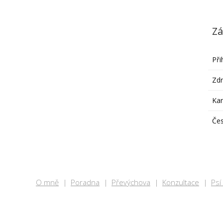
Zá
Při
Zdr
Ka
Čes
O mně
Poradna
Převýchova
Konzultace
Psí