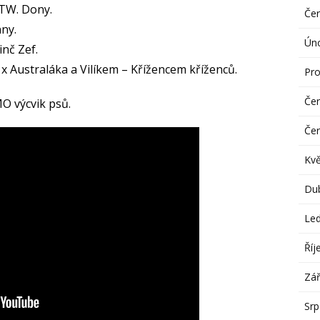
RTW. Dony.
Če
nny.
Ún
inč Zef.
 x Australáka a Vilíkem – Křížencem kříženců.
Pro
Če
MO výcvik psů.
Če
Kv
Du
Le
Říj
Zář
Sr