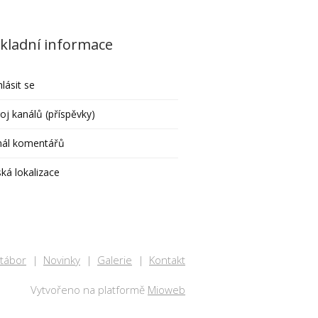
kladní informace
hlásit se
oj kanálů (příspěvky)
nál komentářů
ká lokalizace
 tábor
Novinky
Galerie
Kontakt
Vytvořeno na platformě
Mioweb