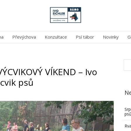
na
Převýchova
Konzultace
Psí tábor
Novinky
G
ÝCVIKOVÝ VÍKEND – Ivo
cvik psů
Ne
Srp
ps
Rva