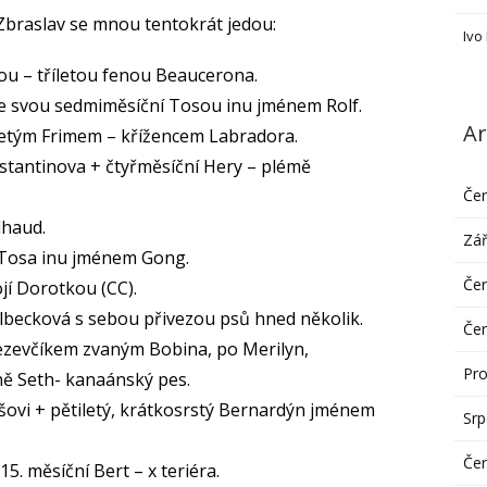
 Zbraslav se mnou tentokrát jedou:
Ivo
lou – tříletou fenou Beaucerona.
e svou sedmiměsíční Tosou inu jménem Rolf.
Ar
letým Frimem – křížencem Labradora.
stantinova + čtyřměsíční Hery – plémě
Če
dhaud.
Zář
 Tosa inu jménem Gong.
Če
jí Dorotkou (CC).
lbecková s sebou přivezou psů hned několik.
Če
jezevčíkem zvaným Bobina, po Merilyn,
Pro
ě Seth- kanaánský pes.
ašovi + pětiletý, krátkosrstý Bernardýn jménem
Sr
Če
5. měsíční Bert – x teriéra.