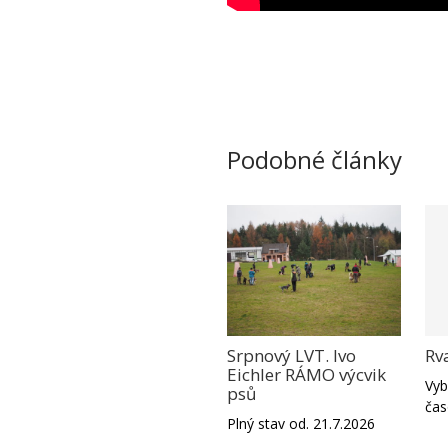
Podobné články
Rv
Srpnový LVT. Ivo
Eichler RÁMO výcvik
Vyb
psů
čas
Plný stav od. 21.7.2026