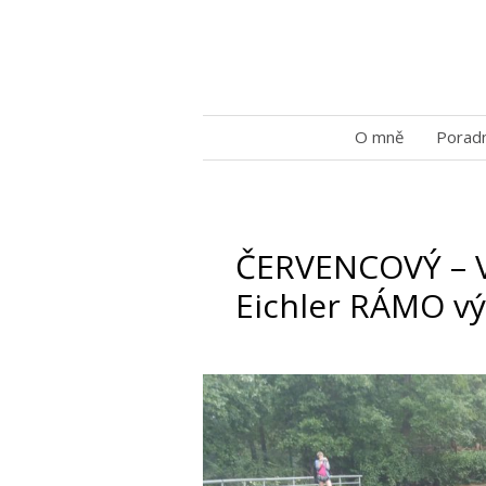
O mně
Porad
ČERVENCOVÝ – V
Eichler RÁMO vý