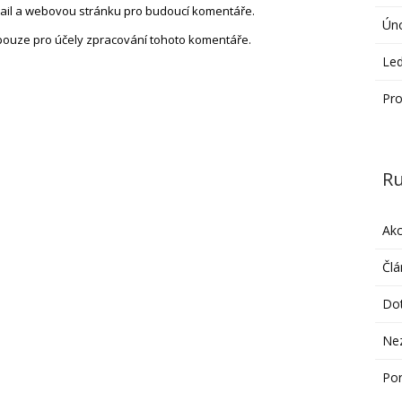
-mail a webovou stránku pro budoucí komentáře.
Ún
pouze pro účely zpracování tohoto komentáře.
Le
Pro
Ru
Ak
Člá
Do
Ne
Po