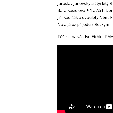
Jaroslav Janovský a čtyřletý 
Bára Kasidlová + 1 a AST. De
Jiří Kadlčák a dvouletý Něm. P
No a já už přijedu s Rockym –
Těší se na vás Ivo Eichler RÁ