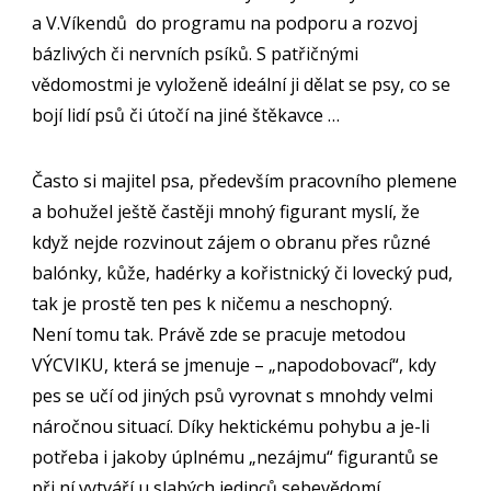
a V.Víkendů do programu na podporu a rozvoj
bázlivých či nervních psíků. S patřičnými
vědomostmi je vyloženě ideální ji dělat se psy, co se
bojí lidí psů či útočí na jiné štěkavce …
Často si majitel psa, především pracovního plemene
a bohužel ještě častěji mnohý figurant myslí, že
když nejde rozvinout zájem o obranu přes různé
balónky, kůže, hadérky a kořistnický či lovecký pud,
tak je prostě ten pes k ničemu a neschopný.
Není tomu tak. Právě zde se pracuje metodou
VÝCVIKU, která se jmenuje – „napodobovací“, kdy
pes se učí od jiných psů vyrovnat s mnohdy velmi
náročnou situací. Díky hektickému pohybu a je-li
potřeba i jakoby úplnému „nezájmu“ figurantů se
při ní vytváří u slabých jedinců sebevědomí,