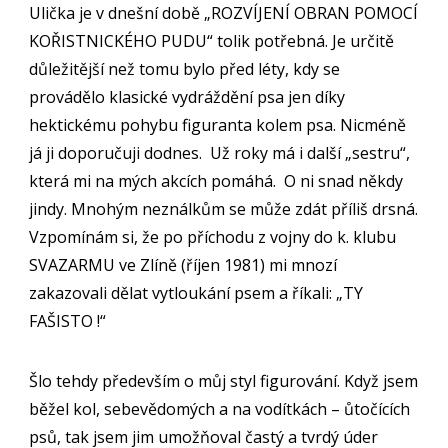
Ulička je v dnešní době „ROZVÍJENÍ OBRAN POMOCÍ
KOŘISTNICKÉHO PUDU“ tolik potřebná. Je určitě
důležitější než tomu bylo před léty, kdy se
provádělo klasické vydráždění psa jen díky
hektickému pohybu figuranta kolem psa. Nicméně
já ji doporučuji dodnes. Už roky má i další „sestru“,
která mi na mých akcích pomáhá. O ni snad někdy
jindy. Mnohým neználkům se může zdát příliš drsná.
Vzpomínám si, že po příchodu z vojny do k. klubu
SVAZARMU ve Zlíně (říjen 1981) mi mnozí
zakazovali dělat vytloukání psem a říkali: „TY
FAŠISTO !“
Šlo tehdy především o můj styl figurování. Když jsem
běžel kol, sebevědomých a na vodítkách – ůtočících
psů, tak jsem jim umožňoval častý a tvrdý úder