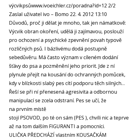
výcvikpsůwww.ivoeichler.cz/poradna?id=12 2/2
Zaslal uživatel ivo – Bomo 22. 4. 2012 13:10
Důvodů, proč ji dělat je mnoho, tak jen námatkově:
Výcvik obran okoření, udělá ji zajímavou, poslouží
pro ochození a psychické zpevnění povah typově
rozličných psů. I bázlivému dodá postupně
sebedůvěru. Má často význam v cíleném dodání
šťávy do psa a pozměnění jeho priorit. Jde z ní
plynule přejít na kousání do ochranných pomůcek,
kdy v blízkosti slabý pes cítí podporu těch silných…
Řeší se při ní přenesená agresivita a odbornou
manipulací se zcela odstraní. Pes se učí, že
na prvním místě
stojí PSOVOD, po té on sám (PES ), chvíli nic a teprve
až na tom dalším FIGURANTI a pomocníci.
ULIČKA PŘEDCHÁZÍ vlastním KOUSAČKÁM