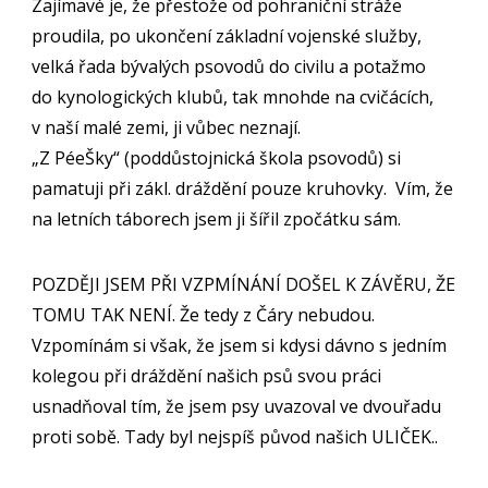
Zajímavé je, že přestože od pohraniční stráže
proudila, po ukončení základní vojenské služby,
velká řada bývalých psovodů do civilu a potažmo
do kynologických klubů, tak mnohde na cvičácích,
v naší malé zemi, ji vůbec neznají.
„Z PéeŠky“ (poddůstojnická škola psovodů) si
pamatuji při zákl. dráždění pouze kruhovky. Vím, že
na letních táborech jsem ji šířil zpočátku sám.
POZDĚJI JSEM PŘI VZPMÍNÁNÍ DOŠEL K ZÁVĚRU, ŽE
TOMU TAK NENÍ. Že tedy z Čáry nebudou.
Vzpomínám si však, že jsem si kdysi dávno s jedním
kolegou při dráždění našich psů svou práci
usnadňoval tím, že jsem psy uvazoval ve dvouřadu
proti sobě. Tady byl nejspíš původ našich ULIČEK..