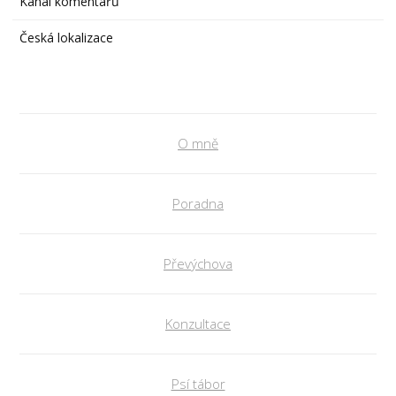
Kanál komentářů
Česká lokalizace
O mně
Poradna
Převýchova
Konzultace
Psí tábor