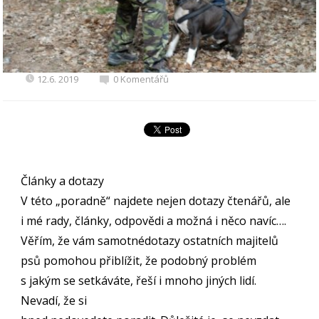
12.6. 2019
0 Komentářů
Články a dotazy
V této „poradně“ najdete nejen dotazy čtenářů, ale
i mé rady, články, odpovědi a možná i něco navíc….
Věřím, že vám samotnédotazy ostatních majitelů
psů pomohou přiblížit, že podobný problém
s jakým se setkáváte, řeší i mnoho jiných lidí.
Nevadí, že si