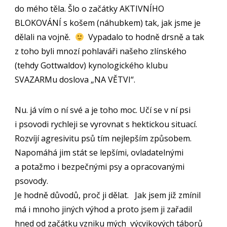
do mého těla. Šlo o začátky AKTIVNÍHO
BLOKOVÁNÍ s košem (náhubkem) tak, jak jsme je
dělali na vojně.
Vypadalo to hodně drsně a tak
z toho byli mnozí pohlaváři našeho zlínského
(tehdy Gottwaldov) kynologického klubu
SVAZARMu doslova „NA VĚTVI“.
Nu. já vím o ní své a je toho moc. Učí se v ní psi
i psovodi rychleji se vyrovnat s hektickou situací.
Rozvíjí agresivitu psů tím nejlepším způsobem.
Napomáhá jim stát se lepšími, ovladatelnými
a potažmo i bezpečnými psy a opracovanými
psovody.
Je hodně důvodů, proč ji dělat. Jak jsem již zmínil
má i mnoho jiných výhod a proto jsem ji zařadil
hned od začátku vzniku mých výcvikových táborů