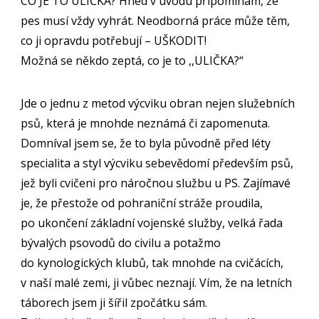
CO JE TO ULIČKA? Hned v úvodu připomínám, že
pes musí vždy vyhrát. Neodborná práce může těm,
co ji opravdu potřebují – UŠKODIT!
Možná se někdo zeptá, co je to ,,ULIČKA?“
Jde o jednu z metod výcviku obran nejen služebních
psů, která je mnohde neznámá či zapomenuta.
Domníval jsem se, že to byla původně před léty
specialita a styl výcviku sebevědomí především psů,
jež byli cvičeni pro náročnou službu u PS. Zajímavé
je, že přestože od pohraniční stráže proudila,
po ukončení základní vojenské služby, velká řada
bývalých psovodů do civilu a potažmo
do kynologických klubů, tak mnohde na cvičácích,
v naší malé zemi, ji vůbec neznají. Vím, že na letních
táborech jsem ji šířil zpočátku sám.