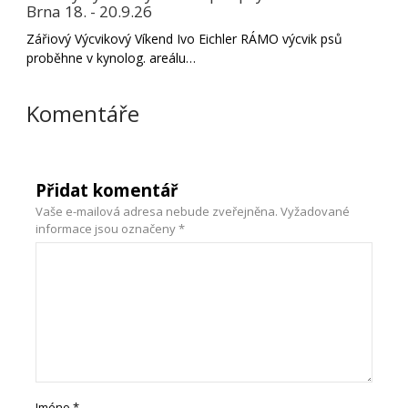
Brna 18. - 20.9.26
Zářiový Výcvikový Víkend Ivo Eichler RÁMO výcvik psů
proběhne v kynolog. areálu…
Komentáře
Přidat komentář
Vaše e-mailová adresa nebude zveřejněna.
Vyžadované
informace jsou označeny
*
Jméno
*