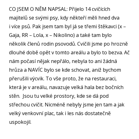
CO JSEM O NĚM NAPSAL: Přijelo 14 cvičících
majitelů se svými psy, kdy někteří měli hned dva
i více psů. Pak jsem tam byl já se třemi štěkavci (x –
Gaja, RR – Lola, x – Nikolino) a také tam bylo
několik členů rodin psovodů. Cvičili jsme po hrozně
dlouhé době opět v tomto areálu a bylo to bezva. Ač
nám p
očasí nějak nepřálo, nebyla to ani žádná
hrůza a NAVÍC bylo se kde schovat, aniž bychom
přerušili výcvik. To vše proto, že na restauraci,
která je v areálu, navazuje velká hala bez bočních
stěn. Jsou tu velké prostory, kde se dá pod
střechou cvičit. Nicméně nebyly jsme jen tam a jak
velký venkovní plac, tak i les nás dostatečně
uspokojil.