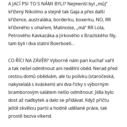
A JACÍ PSI TO S NÁMI BYLI? Nejmenší byl „můj“
křížený Nikolíno a stejně tak Gaja a přes další
křížence, australáka, borderku, boxerku, NO, RR
kříženého s ohařem, Malinoise, „má“ RR Lola,
Petrového Kavkazáka a Jirkového x Brazlského fily,
tam byli i dva statní Boerboeli…
CO ŘÍCI NA ZÁVĚR? Výborně nám pan kuchař vařil
a tak nešel odmítnout ani nedělní oběd. Nerad před
cestou domů obědvám, ale tu polívku (staročeská,
nakyselalá s kváskem) ani dva řízky s výborným
bramborovým salátem nešlo odmítnout. Jídla bylo
dost až nadbytek a dalo se přidávat. Když přičtu
ještě skvělou partii a hodně udělané práce, tak
prostě bezva víkend.