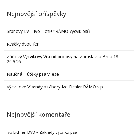
Nejnovější příspěvky
Srpnový LVT. Ivo Eichler RÁMO výcvik psů
Rvačky dvou fen
Zářiový Výcvikový Víkend pro psy na Zbraslavi u Brna 18. –
20.9.26
Naučná – útěky psa v lese.
Výcvikové Víkendy a tábory Ivo Eichler RÁMO v.p.
Nejnovější komentáře
Ivo Eichler
:
DVD – Základy výcviku psa