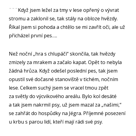
¨¨¨Když jsem ležel za tmy v lese opřený o vývrat
stromu a zaklonil se, tak stály na obloze hvězdy.
Říkal jsem si pohoda a chtělo se mi zavřít oči, ale už
přicházel první pes…..
Než noční „hra s chlupáči“ skončila, tak hvězdy
zmizely za mrakem a začalo kapat. Opět to nebyla
žádná hrůza. Když odešel poslední pes, tak jsem
opustil své dočasné stanoviště v tichém, nočním
lese. Celkem suchý jsem se vracel tmou zpět
za světly do výcvikového areálu. Bylo kol desáté
a tak jsem nakrmil psy, už jsem mazal za „našimi,“
se zahřát do hospůdky na Jégra. Příjemné posezení
u krbu s parou lidí, kteří mají rádi své psy.