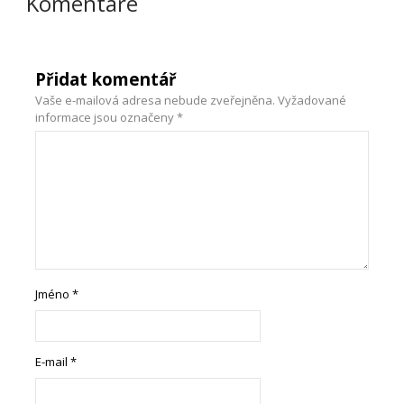
Komentáře
Přidat komentář
Vaše e-mailová adresa nebude zveřejněna.
Vyžadované
informace jsou označeny
*
Jméno
*
E-mail
*