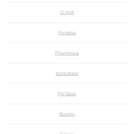
O mně
Poradna
Převýchova
Konzultace
Psí tábor
Novinky