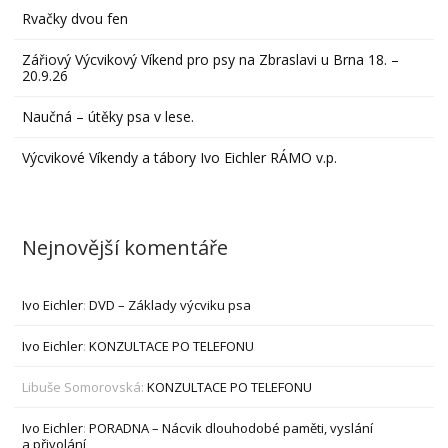
Rvačky dvou fen
Zářiový Výcvikový Víkend pro psy na Zbraslavi u Brna 18. –
20.9.26
Naučná – útěky psa v lese.
Výcvikové Víkendy a tábory Ivo Eichler RÁMO v.p.
Nejnovější komentáře
Ivo Eichler
:
DVD – Základy výcviku psa
Ivo Eichler
:
KONZULTACE PO TELEFONU
Libuše Somorovská
:
KONZULTACE PO TELEFONU
Ivo Eichler
:
PORADNA – Nácvik dlouhodobé paměti, vyslání
a přivolání