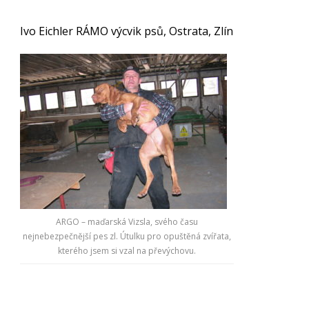
Ivo Eichler RÁMO výcvik psů, Ostrata, Zlín
ARGO – maďarská Vizsla, svého času
nejnebezpečnější pes zl. Útulku pro opuštěná zvířata,
kterého jsem si vzal na převýchovu.