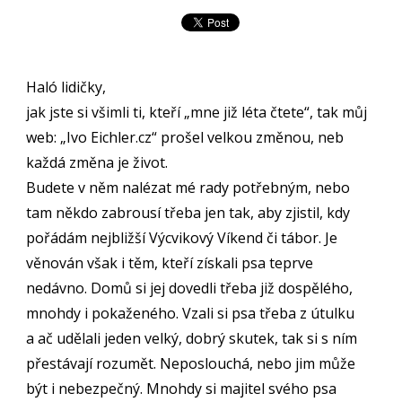
Haló lidičky,
jak jste si všimli ti, kteří „mne již léta čtete“, tak můj
web: „Ivo Eichler.cz“ prošel velkou změnou, neb
každá změna je život.
Budete v něm nalézat mé rady potřebným, nebo
tam někdo zabrousí třeba jen tak, aby zjistil, kdy
pořádám nejbližší Výcvikový Víkend či tábor. Je
věnován však i těm, kteří získali psa teprve
nedávno. Domů si jej dovedli třeba již dospělého,
mnohdy i pokaženého. Vzali si psa třeba z útulku
a ač udělali jeden velký, dobrý skutek, tak si s
ním
přestávají rozumět. Neposlouchá, nebo jim může
být i nebezpečný. Mnohdy si majitel svého psa