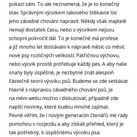
pokazí sám. To ale neznamená, že je to konečný
stav. Správným výcvikem takového štěkavce lze
jeho závadné chování napravit. Někdy však majitelé
nemají dostatek času, nebo s výcvikem nejsou
schopni pokročit dál. To je konečně má profese
a již mnoho let dostávám k nápravě měsíc co měsíc
nové psy rozličných velikostí. Patřičnou výchovu,
nebo výcvik prostě potřebuje každý pes. A aby naše
snahy byly úspěšné, je nezbytné znát alespoň
částečně teorii výcviku psů. Budeme se zde setkávat
hlavně s nápravou závadného chování psů. Je
na mém webu možno i diskutovat, případně zde
napíši novinky, které budou mnohé zajímat.
Pevně věřím, že i novým generacím čtenářů mé rady
pomohou v rozjezdu a aby získali přehled, který je
tak potřebný, k úspěšnému výcviku psa.