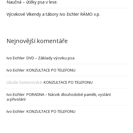
Naučná – útěky psa v lese.
Výcvikové Víkendy a tábory Ivo Eichler RÁMO v.p.
Nejnovější komentáře
Ivo Eichler
:
DVD – Základy výcviku psa
Ivo Eichler
:
KONZULTACE PO TELEFONU
Libuše Somorovská
:
KONZULTACE PO TELEFONU
Ivo Eichler
:
PORADNA – Nácvik dlouhodobé paměti, vyslání
a přivolání
Ivo Eichler
:
KONZULTACE PO TELEFONU