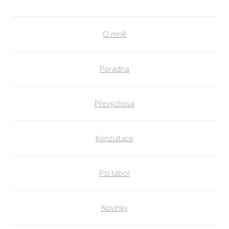
O mně
Poradna
Převýchova
Konzultace
Psí tábor
Novinky