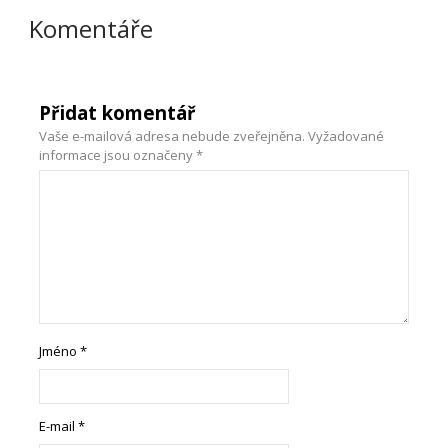
Komentáře
Přidat komentář
Vaše e-mailová adresa nebude zveřejněna.
Vyžadované
informace jsou označeny
*
Jméno
*
E-mail
*