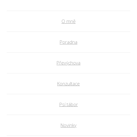
O mně
Poradna
Převýchova
Konzultace
Psí tábor
Novinky