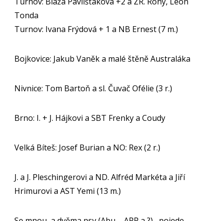
Turnov: Bláža Pavlišťáková +2 a ZR. Rony, Leon
Tonda
Turnov: Ivana Frýdová + 1 a NB Ernest (7 m.)
Bojkovice: Jakub Vaněk a malé štěně Australáka
Nivnice: Tom Bartoň a sl. Čuvač Ofélie (3 r.)
Brno: I. + J. Hájkovi a SBT Frenky a Coudy
Velká Bíteš: Josef Burian a NO: Rex (2 r.)
J. a J. Pleschingerovi a ND. Alfréd Markéta a Jiří
Hrimurovi a AST Yemi (13 m.)
Se mnou a dvěma psy (Abu – APP a ?) , pojede