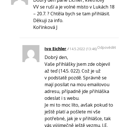
VV se ruší a je volné místo v Lukách 18
– 20.7. ? Chtěla bych se tam přihlásit.
Děkuji za info.
Kořínková J
Odpovědět
Ivo Eichler
14.5.2022 (13:46)
Dobrý den,
Vaše přihlášky jsem zde objevil
až teď (14.5. 022). Což je už
v podstatě pozdě. Správně se
mají posílat na mou emailovou
adresu, případně jde přihláška
odeslat i s webu.
Je mi to moc líto, avšak pokud to
ještě platí a pošlete mi vše
potřebné, jak je v přihlášce, tak
vás výjimečně ještě vezmu. I.E.