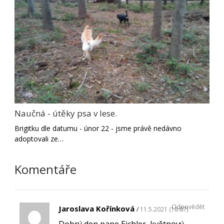
Naučná - útěky psa v lese.
Brigitku dle datumu - únor 22 - jsme právě nedávno
adoptovali ze…
Komentáře
Odpovědět
Jaroslava Kořínková
11.5.2021 (18:07)
Dobrý den pane Eichler, květnový