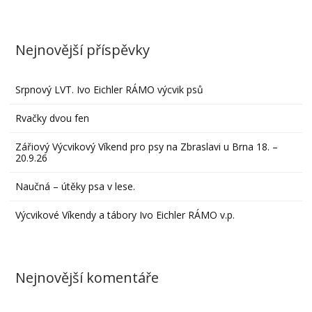
Nejnovější příspěvky
Srpnový LVT. Ivo Eichler RÁMO výcvik psů
Rvačky dvou fen
Zářiový Výcvikový Víkend pro psy na Zbraslavi u Brna 18. –
20.9.26
Naučná – útěky psa v lese.
Výcvikové Víkendy a tábory Ivo Eichler RÁMO v.p.
Nejnovější komentáře