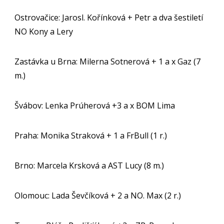
Ostrovačice: Jarosl. Kořínková + Petr a dva šestiletí
NO Kony a Lery
Zastávka u Brna: Milerna Sotnerová + 1 a x Gaz (7
m.)
Švábov: Lenka Prúherová +3 a x BOM Lima
Praha: Monika Straková + 1 a FrBull (1 r.)
Brno: Marcela Krsková a AST Lucy (8 m.)
Olomouc: Lada Ševčíková + 2 a NO. Max (2 r.)