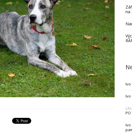
Zář
na 
Nau
Výc
RÁ
Ne
Ivo
Ivo
Lib
PO
Ivo
pam