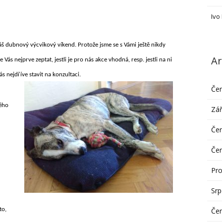
Ivo
áš dubnový výcvikový víkend. Protože jsme se s Vámi ještě nikdy
Ar
e Vás nejprve zeptat, jestli je pro nás akce vhodná, resp. jestli na ni
s nejdříve stavit na konzultaci.
Če
rého
Zář
Če
Če
Pro
Sr
Če
to,