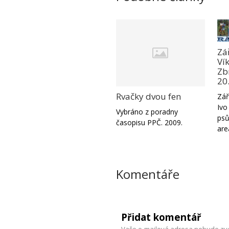
Zá
Ví
Zbr
20
Rvačky dvou fen
Zář
Ivo
Vybráno z poradny
psů
časopisu PPČ. 2009.
are
Komentáře
Přidat komentář