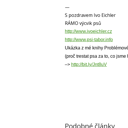
—
S pozdravem Ivo Eichler
RÁMO výcvik psů
http://www.ivoeichler.cz
http://www.psi-tabor.info
Ukázka z mé knihy Problémové
(proč trestat psa za to, co jsme
–>
http://bit.ly/Jnt8uV
Podobné články