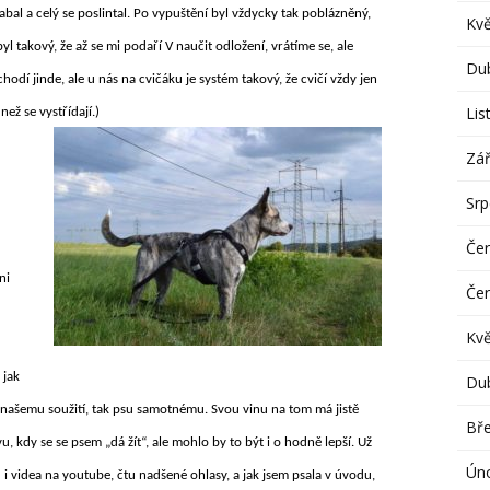
abal a celý se poslintal. Po vypuštění byl vždycky tak poblázněný,
Kv
yl takový, že až se mi podaří V naučit odložení, vrátíme se, ale
Du
o chodí jinde, ale u nás na cvičáku je systém takový, že cvičí vždy jen
Lis
než se vystřídají.)
Zář
Sr
Če
ni
Če
Kv
 jak
Du
k našemu soužití, tak psu samotnému. Svou vinu na tom má jistě
Bř
u, kdy se se psem „dá žít“, ale mohlo by to být i o hodně lepší. Už
Ún
 i videa na youtube, čtu nadšené ohlasy, a jak jsem psala v úvodu,