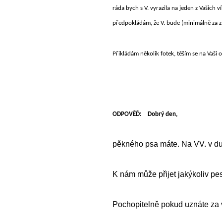
ráda bych s V. vyrazila na jeden z Vašich 
předpokládám, že V. bude (minimálně za za
Přikládám několik fotek, těším se na Vaši 
ODPOVĚĎ:
Dobrý den,
pěkného psa máte. Na VV. v dub
K nám může přijet jakýkoliv pes
Pochopitelně pokud uznáte za 