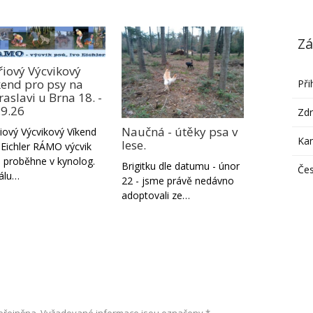
Zá
řiový Výcvikový
kend pro psy na
Při
aslavi u Brna 18. -
.9.26
Zdr
Naučná - útěky psa v
iový Výcvikový Víkend
Ka
lese.
 Eichler RÁMO výcvik
 proběhne v kynolog.
Brigitku dle datumu - únor
Čes
álu…
22 - jsme právě nedávno
adoptovali ze…