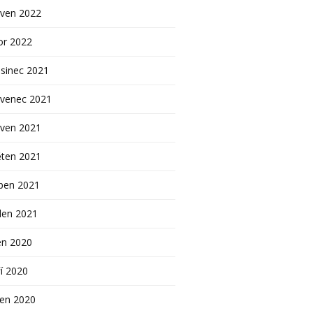
rven 2022
or 2022
sinec 2021
rvenec 2021
rven 2021
ěten 2021
ben 2021
den 2021
en 2020
í 2020
pen 2020