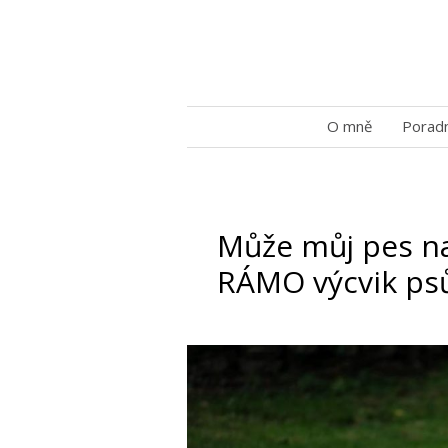
O mně
Porad
Může můj pes n
RÁMO výcvik psů