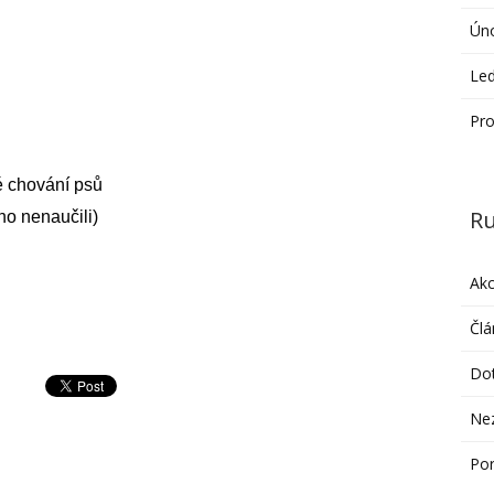
Ún
Le
Pro
 chování psů
Ru
 ho nenaučili)
Ak
Člá
Do
Ne
Po