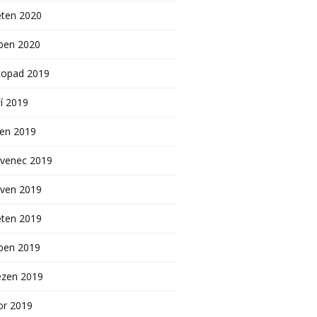
ěten 2020
ben 2020
topad 2019
í 2019
pen 2019
rvenec 2019
rven 2019
ěten 2019
ben 2019
ezen 2019
or 2019