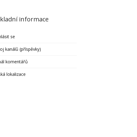
kladní informace
hlásit se
oj kanálů (příspěvky)
nál komentářů
ká lokalizace