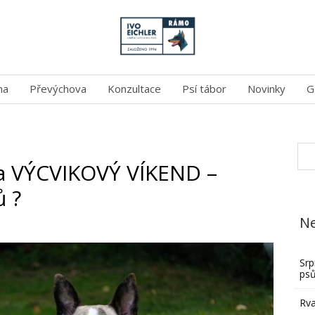
na
Převýchova
Konzultace
Psí tábor
Novinky
G
a VÝCVIKOVÝ VÍKEND –
 ?
Ne
Srp
ps
Rva