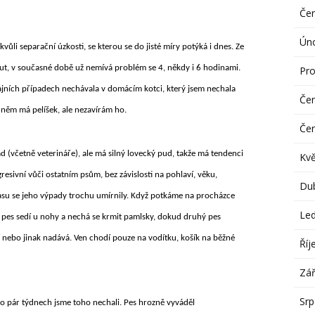
Če
Ún
 kvůli separační úzkosti, se kterou se do jisté míry potýká i dnes. Ze
t, v současné době už nemívá problém se 4, někdy i 6 hodinami.
Pro
rajních případech nechávala v domácím kotci, který jsem nechala
Če
v něm má pelíšek, ale nezavírám ho.
Če
d (včetně veterináře), ale má silný lovecký pud, takže má tendenci
Kv
gresivní vůči ostatním psům, bez závislosti na pohlaví, věku,
Du
času se jeho výpady trochu umírnily. Když potkáme na procházce
Le
, pes sedí u nohy a nechá se krmit pamlsky, dokud druhý pes
čí nebo jinak nadává. Ven chodí pouze na vodítku, košík na běžné
Říj
Zář
Sr
 po pár týdnech jsme toho nechali. Pes hrozně vyváděl