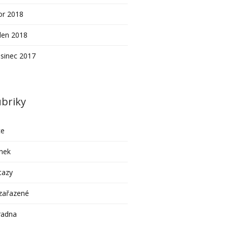
or 2018
den 2018
sinec 2017
briky
ce
nek
tazy
zařazené
radna