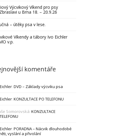
iový Výcvikový Víkend pro psy
Zbraslavi u Brna 18. – 20.9.26
čná – útěky psa v lese.
vikové Víkendy a tábory Ivo Eichler
MO v.p.
jnovější komentáře
 Eichler
:
DVD – Základy výcviku psa
 Eichler
:
KONZULTACE PO TELEFONU
uše Somorovská
:
KONZULTACE
 TELEFONU
 Eichler
:
PORADNA – Nácvik dlouhodobé
ěti, vyslání a přivolání