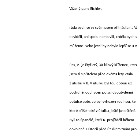
Vážený pane Eichler,
ráda bych se se svým psem přihlásila na V
neviděli, ani spolu nemluvili, chtěla bych s
můžeme. Nebo jestli by nebylo lepší se u Vá
Pes, V., je čtyřletý, 30 kilový kříženec, kte
jsem si s přítelem před dvěma lety vzala
z útulku v K. V útulku byl tou dobou už
podruhé, odchycen po asi dvoutýdenní
potulce poté, co byl vyhozen rodinou, ke
které přišel také z útulku, ještě jako štěně.
Byli to Španělé, kteří K. projížděli během
dovolené. Historii před útulkem znám pro