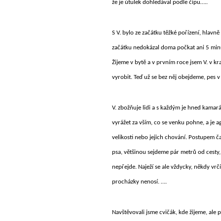
že je útulek dohledával podle čipu…..
S V. bylo ze začátku těžké pořízení, hlavně
začátku nedokázal doma počkat ani 5 minu
Žijeme v bytě a v prvním roce jsem V. v k
vyrobit. Teď už se bez něj obejdeme, pes 
V. zbožňuje lidi a s každým je hned kamará
vyrážet za vším, co se venku pohne, a je a
velikosti nebo jejich chování. Postupem 
psa, většinou sejdeme pár metrů od cesty
nepřejde. Naježí se ale vždycky, někdy vr
procházky nenosí. ….
Navštěvovali jsme cvičák, kde žijeme, ale