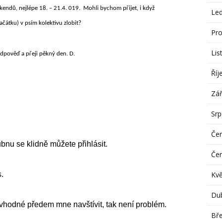
víkendů, nejlépe 18. – 21.4. 019. Mohli bychom přijet, i když
Le
čátku) v psím kolektivu zlobit?
Pro
Lis
odpověď a přeji pěkný den. D.
Říj
Zář
Sr
Če
nu se klidně můžete přihlásit.
Če
Kv
.
Du
vhodné předem mne navštívit, tak není problém.
Bř