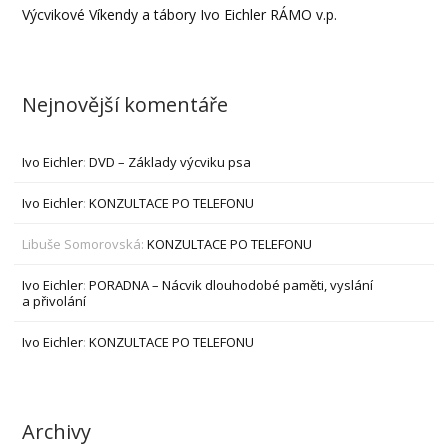
Výcvikové Víkendy a tábory Ivo Eichler RÁMO v.p.
Nejnovější komentáře
Ivo Eichler
:
DVD – Základy výcviku psa
Ivo Eichler
:
KONZULTACE PO TELEFONU
Libuše Somorovská
:
KONZULTACE PO TELEFONU
Ivo Eichler
:
PORADNA – Nácvik dlouhodobé paměti, vyslání
a přivolání
Ivo Eichler
:
KONZULTACE PO TELEFONU
Archivy