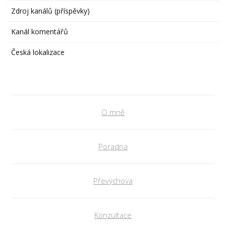
Zdroj kanálů (příspěvky)
Kanál komentářů
Česká lokalizace
O mně
Poradna
Převýchova
Konzultace