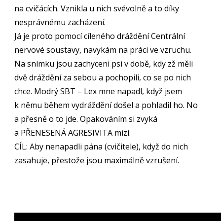
na cvičácích. Vznikla u nich svévolně a to díky
nesprávnému zacházení.
Já je proto pomocí cíleného dráždění Centrální
nervové soustavy, navykám na práci ve vzruchu.
Na snímku jsou zachyceni psi v době, kdy zž měli
dvě dráždění za sebou a pochopili, co se po nich
chce. Modrý SBT – Lex mne napadl, když jsem
k němu během vydráždění došel a pohladil ho. No
a přesně o to jde. Opakováním si zvyká
a PŘENESENÁ AGRESIVITA mizí.
CÍL: Aby nenapadli pána (cvičitele), když do nich
zasahuje, přestože jsou maximálně vzrušení.