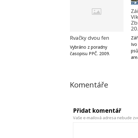
Zá
Ví
Zbr
20
Rvačky dvou fen
Zář
Ivo
Vybráno z poradny
psů
časopisu PPČ. 2009.
are
Komentáře
Přidat komentář
Vaše e-mailová adresa nebude zv