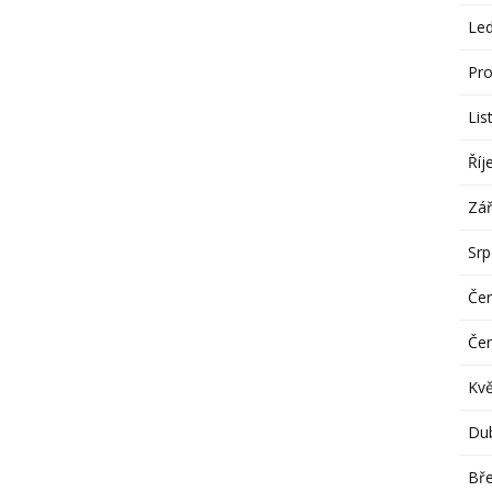
Le
Pro
Lis
Říj
Zář
Sr
Če
Če
Kv
Du
Bř