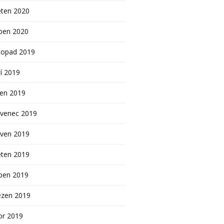
ěten 2020
ben 2020
topad 2019
í 2019
pen 2019
rvenec 2019
rven 2019
ěten 2019
ben 2019
ezen 2019
or 2019