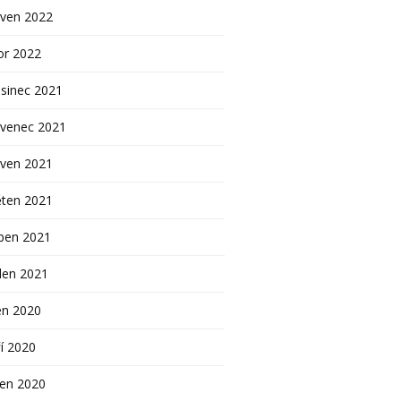
rven 2022
or 2022
sinec 2021
rvenec 2021
rven 2021
ěten 2021
ben 2021
den 2021
en 2020
í 2020
pen 2020