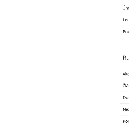
Ún
Le
Pro
Ru
Ak
Člá
Do
Ne
Po