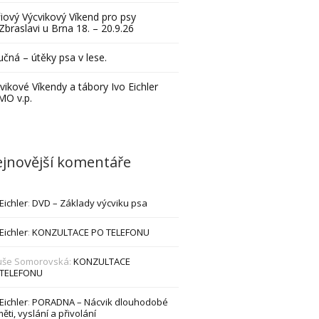
iový Výcvikový Víkend pro psy
Zbraslavi u Brna 18. – 20.9.26
čná – útěky psa v lese.
vikové Víkendy a tábory Ivo Eichler
MO v.p.
jnovější komentáře
 Eichler
:
DVD – Základy výcviku psa
 Eichler
:
KONZULTACE PO TELEFONU
uše Somorovská
:
KONZULTACE
 TELEFONU
 Eichler
:
PORADNA – Nácvik dlouhodobé
ěti, vyslání a přivolání