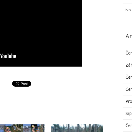
Ivo
Ar
Če
Zář
Če
Če
Pro
Sr
Če