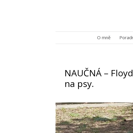
O mně
Porad
NAUČNÁ – Floyd 
na psy.