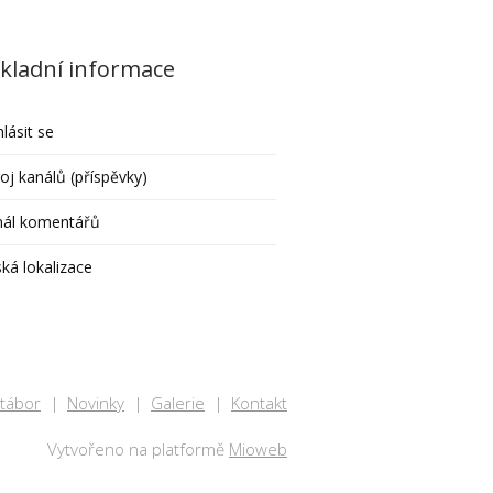
kladní informace
hlásit se
oj kanálů (příspěvky)
nál komentářů
ká lokalizace
 tábor
Novinky
Galerie
Kontakt
Vytvořeno na platformě
Mioweb