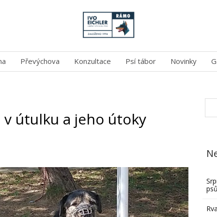
na
Převýchova
Konzultace
Psí tábor
Novinky
G
v útulku a jeho útoky
Ne
Srp
ps
Rva