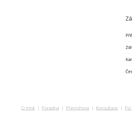
Zá
Při
Zdr
Ka
Čes
O mně
Poradna
Převýchova
Konzultace
Psí