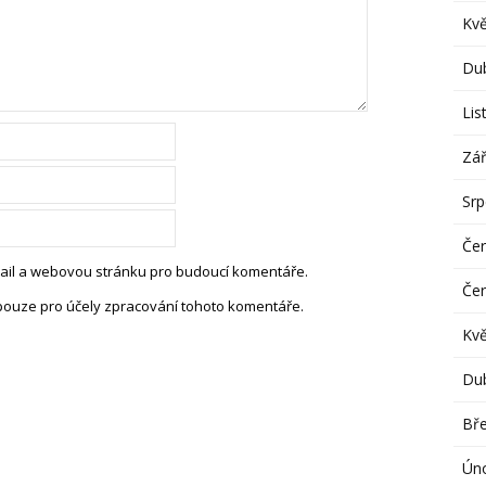
Kv
Du
Lis
Zář
Sr
Če
-mail a webovou stránku pro budoucí komentáře.
Če
pouze pro účely zpracování tohoto komentáře.
Kv
Du
Bř
Ún