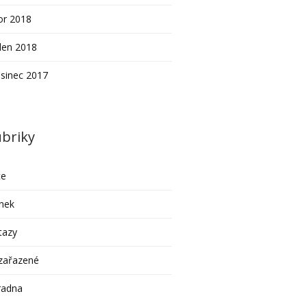
or 2018
den 2018
sinec 2017
briky
ce
nek
tazy
zařazené
radna