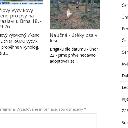
Če
řiový Výcvikový
kend pro psy na
Ún
aslavi u Brna 18. -
.9.26
Pro
Naučná - útěky psa v
iový Výcvikový Víkend
lese.
Če
 Eichler RÁMO výcvik
 proběhne v kynolog.
Brigitku dle datumu - únor
Če
álu…
22 - jsme právě nedávno
adoptovali ze…
Kv
Du
Le
Říj
eřejněna.
Vyžadované informace jsou označeny
*
Zář
Sr