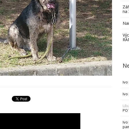
Zář
na 
Nau
Výc
RÁ
Ne
Ivo
Ivo
Lib
PO
Ivo
pam