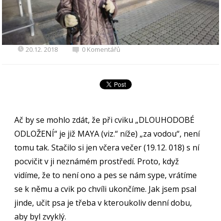
20.12. 2018
0 Komentářů
Ač by se mohlo zdát, že při cviku „DLOUHODOBÉ
ODLOŽENÍ“ je již MAYA (viz.“ níže) „za vodou“, není
tomu tak. Stačilo si jen včera večer (19.12. 018) s ní
pocvičit v ji neznámém prostředí. Proto, když
vidíme, že to není ono a pes se nám sype, vrátíme
se k němu a cvik po chvíli ukončíme. Jak jsem psal
jinde, učit psa je třeba v kteroukoliv denní dobu,
aby byl zvyklý.