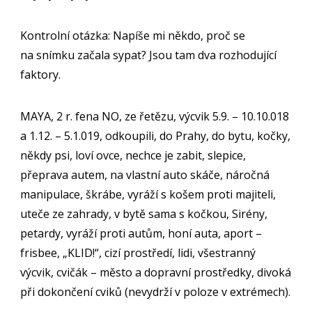
Kontrolní otázka: Napíše mi někdo, proč se
na snímku začala sypat? Jsou tam dva rozhodující
faktory.
MAYA, 2 r. fena NO, ze řetězu, výcvik 5.9. – 10.10.018
a 1.12. – 5.1.019, odkoupili, do Prahy, do bytu, kočky,
někdy psi, loví ovce, nechce je zabit, slepice,
přeprava autem, na vlastní auto skáče, náročná
manipulace, škrábe, vyráží s košem proti majiteli,
uteče ze zahrady, v bytě sama s kočkou, Sirény,
petardy, vyráží proti autům, honí auta, aport –
frisbee, „KLID!“, cizí prostředí, lidi, všestranný
výcvik, cvičák – město a dopravní prostředky, divoká
při dokončení cviků (nevydrží v poloze v extrémech).