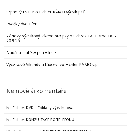
Srpnový LVT. Ivo Eichler RÁMO výcvik psů
Rvačky dvou fen
Zářiový Výcvikový Víkend pro psy na Zbraslavi u Brna 18. –
20.9.26
Naučná – útěky psa v lese.
Výcvikové Víkendy a tábory Ivo Eichler RÁMO v.p.
Nejnovější komentáře
Ivo Eichler
:
DVD – Základy výcviku psa
Ivo Eichler
:
KONZULTACE PO TELEFONU