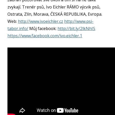
zvykají. Trenér psů, Ivo Eichler RÁMO výcvik psů,
Ostrata, Zlín, Morava, ČESKÁ REPUBLIKA, Evropa.
Web:
http://www.ivoeichler.cz
http://www.psi-
tabor.info/
Můj facebook:
http://bit.ly/2lkNhIS
https://www.facebook.com/ivo.eichler.1