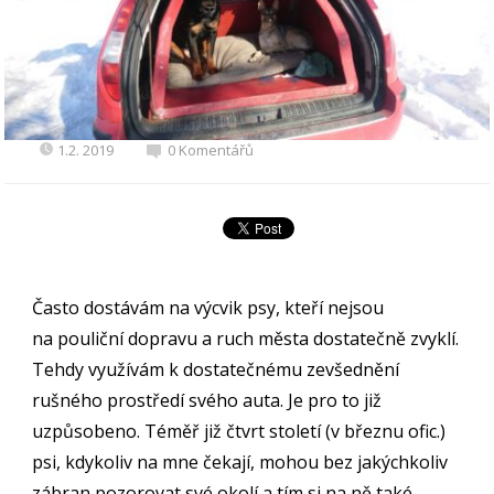
1.2. 2019
0 Komentářů
Často dostávám na výcvik psy, kteří nejsou
na pouliční dopravu a ruch města dostatečně zvyklí.
Tehdy využívám k dostatečnému zevšednění
rušného prostředí svého auta. Je pro to již
uzpůsobeno. Téměř již čtvrt století (v březnu ofic.)
psi, kdykoliv na mne čekají, mohou bez jakýchkoliv
zábran pozorovat své okolí a tím si na ně také