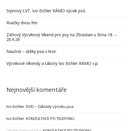
Srpnový LVT. Ivo Eichler RÁMO výcvik psů
Rvačky dvou fen
Zářiový Výcvikový Víkend pro psy na Zbraslavi u Brna 18. –
20.9.26
Naučná – útěky psa v lese.
Výcvikové Víkendy a tábory Ivo Eichler RÁMO v.p.
Nejnovější komentáře
Ivo Eichler
:
DVD – Základy výcviku psa
Ivo Eichler
:
KONZULTACE PO TELEFONU
Libuše Somorovská
:
KONZULTACE PO TELEFONU