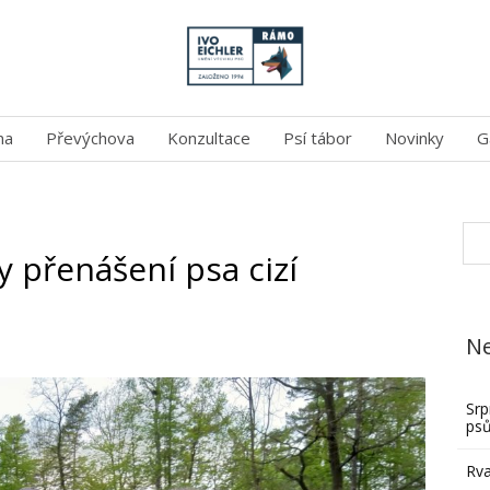
na
Převýchova
Konzultace
Psí tábor
Novinky
G
 přenášení psa cizí
Ne
Srp
ps
Rva