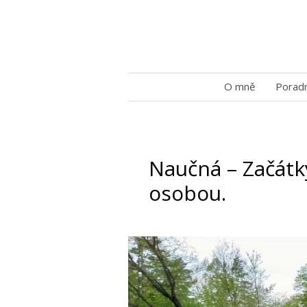
O mně
Porad
Naučná – Začátky
osobou.