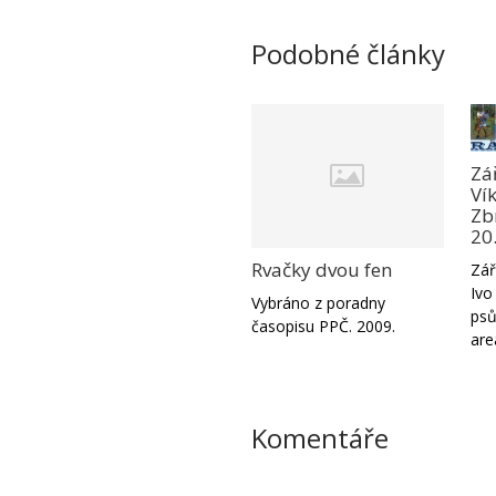
Podobné články
Zá
Ví
Zbr
20
Rvačky dvou fen
Zář
Ivo
Vybráno z poradny
psů
časopisu PPČ. 2009.
are
Komentáře