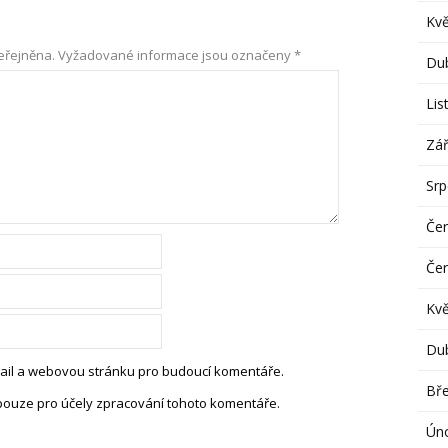
Kv
eřejněna.
Vyžadované informace jsou označeny
*
Du
Lis
Zář
Sr
Če
Če
Kv
Du
-mail a webovou stránku pro budoucí komentáře.
Bř
pouze pro účely zpracování tohoto komentáře.
Ún