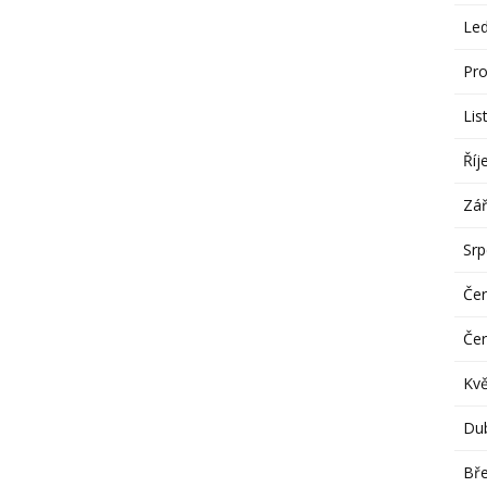
Le
Pro
Lis
Říj
Zář
Sr
Če
Če
Kv
Du
Bř