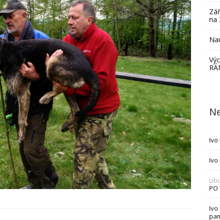
Zář
na 
Nau
Výc
RÁ
Ne
Ivo
Ivo
Lib
PO
Ivo
pam