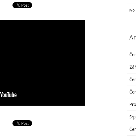
Ivo
Ar
Če
Zář
Če
Če
Pro
Sr
Če