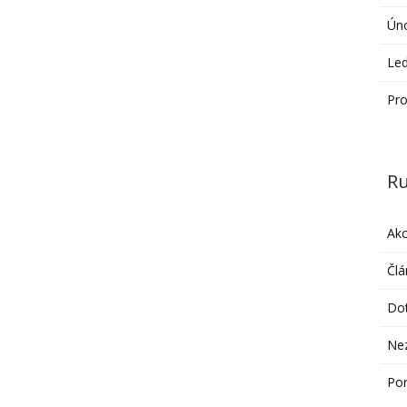
Ún
Le
Pro
Ru
Ak
Člá
Do
Ne
Po