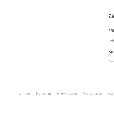
Zá
Při
Zdr
Ka
Čes
O mně
Poradna
Převýchova
Konzultace
Psí