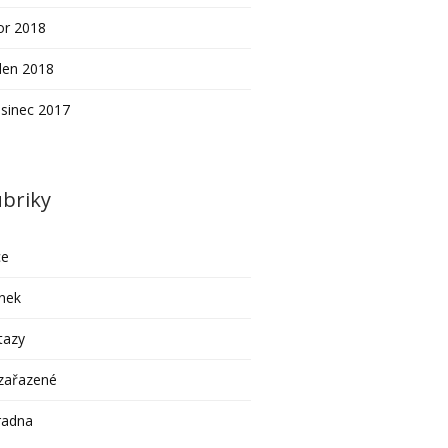
or 2018
den 2018
sinec 2017
briky
ce
nek
tazy
zařazené
radna