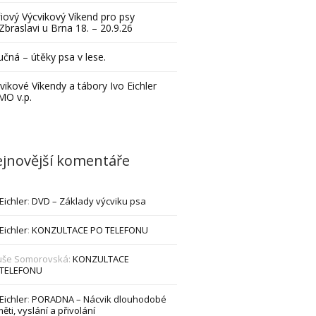
iový Výcvikový Víkend pro psy
Zbraslavi u Brna 18. – 20.9.26
čná – útěky psa v lese.
vikové Víkendy a tábory Ivo Eichler
MO v.p.
jnovější komentáře
 Eichler
:
DVD – Základy výcviku psa
 Eichler
:
KONZULTACE PO TELEFONU
uše Somorovská
:
KONZULTACE
 TELEFONU
 Eichler
:
PORADNA – Nácvik dlouhodobé
ěti, vyslání a přivolání