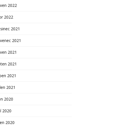
rven 2022
or 2022
sinec 2021
rvenec 2021
rven 2021
ěten 2021
ben 2021
den 2021
en 2020
í 2020
pen 2020