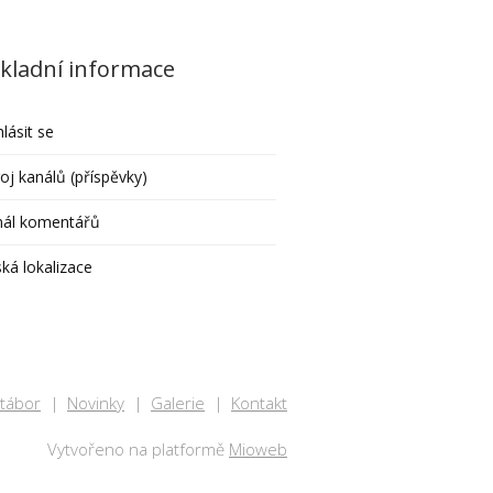
kladní informace
hlásit se
oj kanálů (příspěvky)
nál komentářů
ká lokalizace
 tábor
Novinky
Galerie
Kontakt
Vytvořeno na platformě
Mioweb