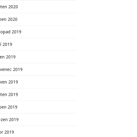
ěten 2020
ben 2020
topad 2019
í 2019
pen 2019
rvenec 2019
rven 2019
ěten 2019
ben 2019
ezen 2019
or 2019