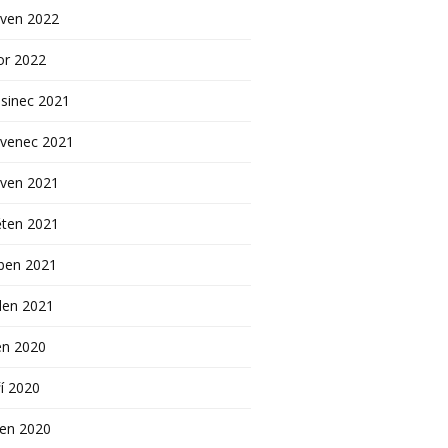
rven 2022
or 2022
sinec 2021
rvenec 2021
rven 2021
ěten 2021
ben 2021
den 2021
en 2020
í 2020
pen 2020