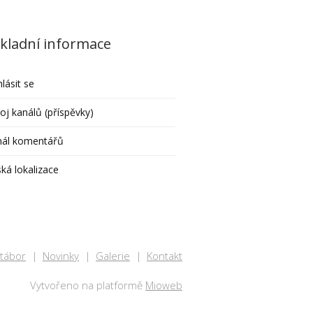
kladní informace
hlásit se
oj kanálů (příspěvky)
nál komentářů
ká lokalizace
 tábor
Novinky
Galerie
Kontakt
Vytvořeno na platformě
Mioweb