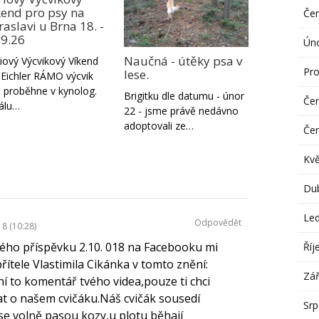
kend pro psy na
Če
aslavi u Brna 18. -
.9.26
Ún
Naučná - útěky psa v
iový Výcvikový Víkend
Pro
lese.
 Eichler RÁMO výcvik
 proběhne v kynolog.
Brigitku dle datumu - únor
Če
álu…
22 - jsme právě nedávno
adoptovali ze…
Če
Kv
Du
Le
Odpovědět
18 (10:28)
mého příspěvku 2.10. 018 na Facebooku mi
Říj
řítele Vlastimila Cikánka v tomto znění:
Zář
ní to komentář tvého videa,pouze ti chci
t o našem cvičáku.Náš cvičák sousedí
Sr
e volně pasou kozy,u plotu běhají