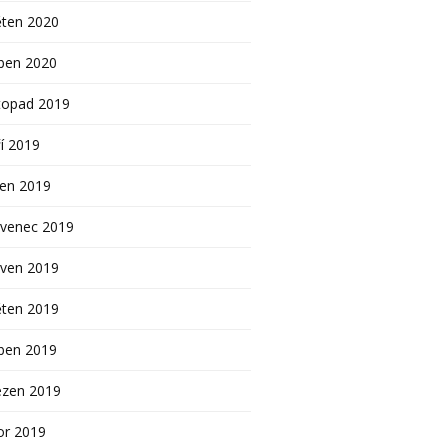
ěten 2020
ben 2020
topad 2019
í 2019
pen 2019
rvenec 2019
rven 2019
ěten 2019
ben 2019
ezen 2019
or 2019