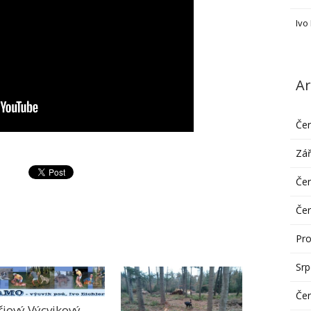
Ivo
Ar
Če
Zář
Če
Če
Pro
Sr
Če
řiový Výcvikový