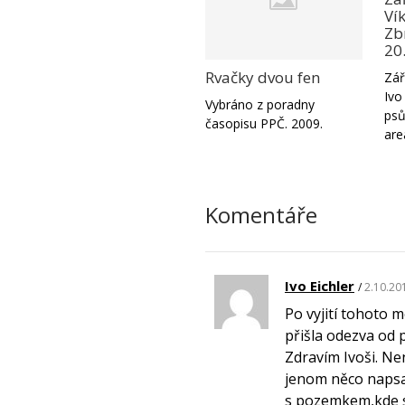
Ví
Zbr
20
Rvačky dvou fen
Zář
Ivo
Vybráno z poradny
psů
časopisu PPČ. 2009.
are
Komentáře
Ivo Eichler
2.10.20
Po vyjití tohoto 
přišla odezva od p
Zdravím Ivoši. Ne
jenom něco napsa
s pozemkem,kde s