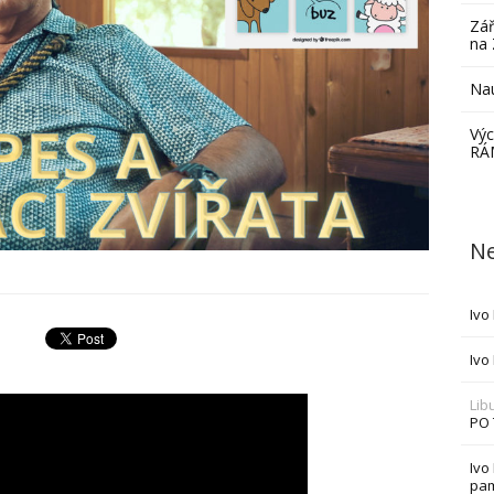
Zář
na 
Nau
Výc
RÁ
Ne
Ivo
Ivo
Lib
PO
Ivo
pam