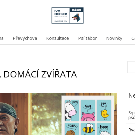
na
Převýchova
Konzultace
Psí tábor
Novinky
G
A DOMÁCÍ ZVÍŘATA
Ne
Srp
ps
Rva