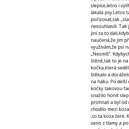
slepice,letos i vy
lákala psy.Letos t
pořizovat,tak „sla
nesouhlasili. Tak 
jiní za to dali,kd
naučená,že jim př
využívám,že psi n
„Nesmíš“. Kdybych 
štěně,tak to je n
kočka,která sedě
štěkalo a doráže
na háku. Po delší
kočky takovou fac
snažilo honit sle
prohnali a byl od
chodilo mezi koza
,co ta koza žere. 
seno z tlamy a po