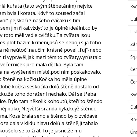
líhlá kuřata (tato svým štěbetáním) nejvíce
Kv
am byla i koťata. Když to soused začal
Du
vní“ pejskaři z našeho cvičáku s tím
jsem jim říkal,vždyť to je úplně ideální,co by
Lis
yby toto měli vedle cvičáku.Ta zvířata jsou
es plot házím krmení,psů se nebojí s já toho
Zář
a ně neútočí,naučím krásně povel „fuj“-nebo
Sr
ti vyprávěl,jak mezi těmito zvířaty,vyrůstalo
a večerníček pro malá děcka. Byla tam
Če
la na vyvýšeném místě,pod ním poskakovalo,
lo štěně na kočku.Kočka ho měla úplně
Če
 době kočka seskočila dolů,štěně dostalo od
ku,že toho dorážení nechalo. Dál se třeba
Kv
pice. Bylo tam několik kohoutů,kteří to štěndo
Du
 něj pokoj.Největší sranda byla,když štěndo
ma. Koza žrala seno a štěndo bylo zvědavé
Bř
Koza dala v klidu hlavu dolů a štěně,jí tahalo
koušelo se to žrát.To je jasné,že mu
Ún