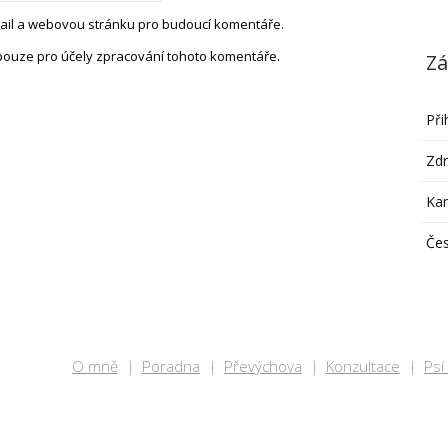
-mail a webovou stránku pro budoucí komentáře.
pouze pro účely zpracování tohoto komentáře.
Zá
Při
Zdr
Ka
Čes
O mně
Poradna
Převýchova
Konzultace
Psí