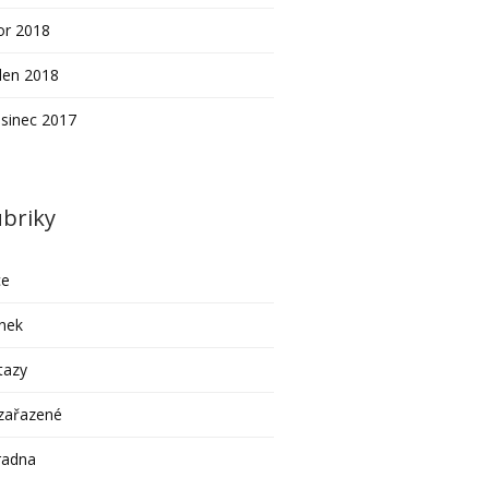
or 2018
den 2018
sinec 2017
briky
ce
nek
tazy
zařazené
radna