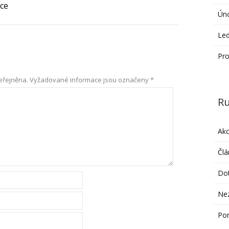
ice
Ún
Le
Pro
eřejněna.
Vyžadované informace jsou označeny
*
Ru
Ak
Člá
Do
Ne
Po