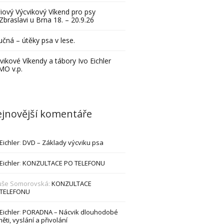
iový Výcvikový Víkend pro psy
Zbraslavi u Brna 18. – 20.9.26
čná – útěky psa v lese.
vikové Víkendy a tábory Ivo Eichler
MO v.p.
jnovější komentáře
 Eichler
:
DVD – Základy výcviku psa
 Eichler
:
KONZULTACE PO TELEFONU
uše Somorovská
:
KONZULTACE
 TELEFONU
 Eichler
:
PORADNA – Nácvik dlouhodobé
ěti, vyslání a přivolání