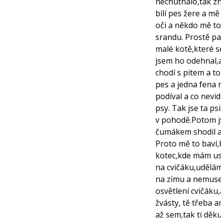
nechutnalo,tak zn
bílí pes žere a mě
oči a někdo mě to 
srandu. Prostě pa
malé kotě,které s
jsem ho odehnal,
chodí s pitem a t
pes a jedna fena 
podíval a co nevid
psy. Tak jse ta ps
v pohodě.Potom j
čumákem shodil a
Proto mě to baví
kotec,kde mám us
na cvičáku,udělá
na zimu a nemusejí
osvětlení cvičáku
žvásty, tě třeba a
až sem,tak ti děku