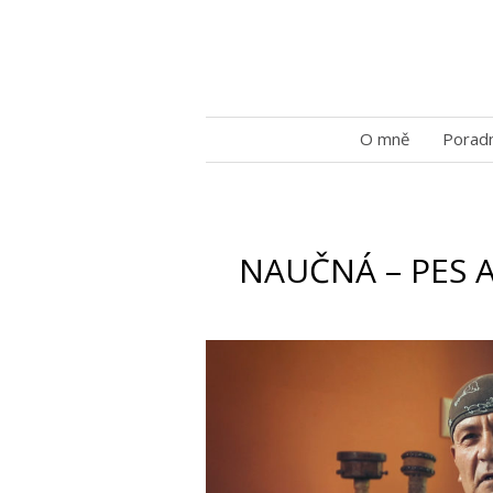
O mně
Porad
NAUČNÁ – PES 