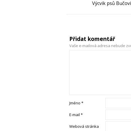
Výcvik psů Bučov
Přidat komentář
Vaše e-mailová adresa nebude zv
Jméno
*
E-mail
*
Webová stránka