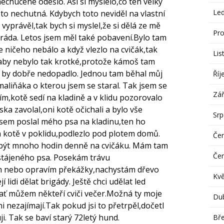
echucené odešlo. Asi si myslelo,co ten velký
Le
 to nechutná. Kdybych toto neviděl na vlastní
vyprávěl,tak bych si myslel,že si dělá ze mě
Pro
ráda. Letos jsem měl také pobavení.Bylo tam
e ničeho nebálo a když vlezlo na cvičák,tak
Lis
aby nebylo tak krotké,protože kámoš tam
o by dobře nedopadlo. Jednou tam běhal můj
Říj
maliňáka o kterou jsem se staral. Tak jsem se
Zář
ím,kotě sedí na kladině a v klidu pozorovalo
iska zavolal,oni kotě očichali a bylo vše
Sr
sem poslal mého psa na kladinu,ten ho
 kotě v poklidu,podlezlo pod plotem domů.
Če
,být mnoho hodin denně na cvičáku. Mám tam
Če
tájeného psa. Posekám trávu
m nebo opravím překážky,nachystám dřevo
Kv
 lidi dělat brigády. Ještě chci udělat led
,ať můžem někteří cviči večer.Možná ty moje
Du
ni nezajímají.Tak pokud jsi to přetrpěl,dočetl
ji. Tak se baví starý 72letý hund.
Bř