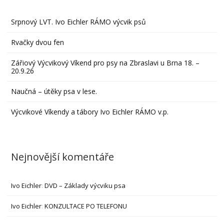
Srpnový LVT. Ivo Eichler RÁMO výcvik psů
Rvačky dvou fen
Zářiový Výcvikový Víkend pro psy na Zbraslavi u Brna 18. –
20.9.26
Naučná – útěky psa v lese.
Výcvikové Víkendy a tábory Ivo Eichler RÁMO v.p.
Nejnovější komentáře
Ivo Eichler
:
DVD – Základy výcviku psa
Ivo Eichler
:
KONZULTACE PO TELEFONU