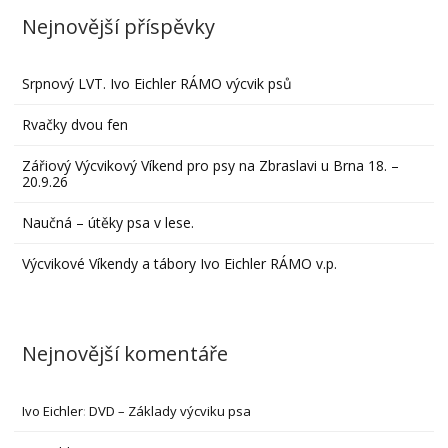
Nejnovější příspěvky
Srpnový LVT. Ivo Eichler RÁMO výcvik psů
Rvačky dvou fen
Zářiový Výcvikový Víkend pro psy na Zbraslavi u Brna 18. –
20.9.26
Naučná – útěky psa v lese.
Výcvikové Víkendy a tábory Ivo Eichler RÁMO v.p.
Nejnovější komentáře
Ivo Eichler
:
DVD – Základy výcviku psa