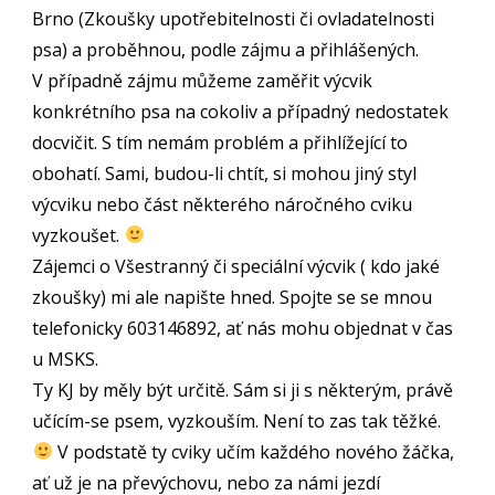
Brno (Zkoušky upotřebitelnosti či ovladatelnosti
psa) a proběhnou, podle zájmu a přihlášených.
V případně zájmu můžeme zaměřit výcvik
konkrétního psa na cokoliv a případný nedostatek
docvičit. S tím nemám problém a přihlížející to
obohatí. Sami, budou-li chtít, si mohou jiný styl
výcviku nebo část některého náročného cviku
vyzkoušet.
Zájemci o Všestranný či speciální výcvik ( kdo jaké
zkoušky) mi ale napište hned. Spojte se se mnou
telefonicky 603146892, ať nás mohu objednat v čas
u MSKS.
Ty KJ by měly být určitě. Sám si ji s některým, právě
učícím-se psem, vyzkouším. Není to zas tak těžké.
V podstatě ty cviky učím každého nového žáčka,
ať už je na převýchovu, nebo za námi jezdí