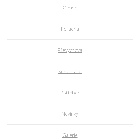
O mně
Poradna
Převýchova
Konzultace
Psí tábor
Novinky
Galerie