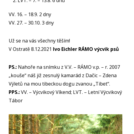
LVT. – 7. – 13.8. 6 dnů
VV. 16. – 18.9. 2 dny
VV. 27. – 30.10. 3 dny
Už se na vás všechny těším!
V Ostratě 8.12.2021
Ivo Eichler RÁMO výcvik psů
PS.:
Nahoře na snímku z V.V. – RÁMO v.p. – r. 2007
„kouše“ náš již zesnulý kamarád z Dačic – Zdena
Výletů na mou tibeckou dogu zvanou „Tibet“.
PPS.:
VV. – Výcvikový Víkend; LVT. – Letní Výcvikový
Tábor