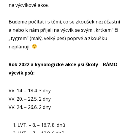
na výcvikové akce.
Budeme počítat i s těmi, co se zkoušek nezúčastní
a nebo k nám přijeli na výcvik se svým „krtkem“ či
„tygrem“ (malý, velký pes) poprvé a zkoušku
neplánují.
Rok 2022 a kynologické akce psí školy – RÁMO
výcvik psů:
VV. 14. – 18.4. 3 dny
VV. 20. – 22.5. 2 dny
VV. 24. – 26.6. 2 dny
LVT. – 8. – 16.7. 8. dnů