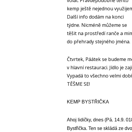
volat. Pravděpodobně tento
kemp ještě nejednou využije
Další info dodám na konci
týdne. Nicméně můžeme se
těšit na prostředí ranče a 
do přehrady stejného jména.
Čtvrtek, Páátek se budeme m
v hlavní restauraci. Jídlo je z
Vypadá to všechno velmi dobře
TĚŠME SE!
KEMP BYSTŘIČKA
Ahoj lidičky, dnes
(Pá. 14.9. 01
Bystřička.
Ten se skládá ze dvo