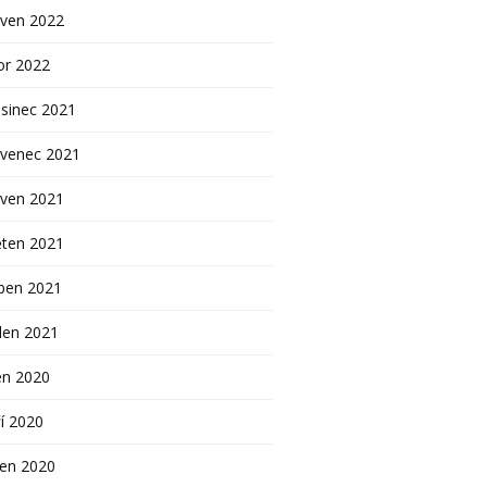
rven 2022
or 2022
sinec 2021
rvenec 2021
rven 2021
ěten 2021
ben 2021
den 2021
en 2020
í 2020
pen 2020