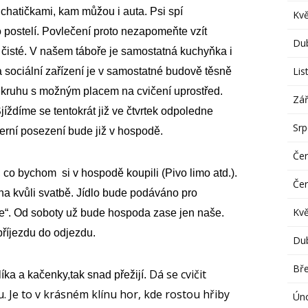
hatičkami, kam můžou i auta.
Psi spí
Kv
o postelí. Povlečení proto nezapomeňte vzít
Du
 čisté.
V našem táboře
je
s
amostatná kuchyňka
i
Lis
 sociální zařízení je v
samostatné
budově těsně
o kruhu
s možným placem na cvičení uprostřed.
Zář
jíždíme se tentokrát již ve čtvrtek odpoledne
Sr
černí posezení bude již v h
o
spodě.
Če
, co bychom si v hospodě
koupili
(
Pivo limo atd.
).
Če
na kvůli svatbě.
Jídlo bude podáváno
pro
Kv
e
“
.
Od soboty už bude
hospoda
zase
jen naše
.
říjezdu do odjezdu.
Du
Bř
Dá se cvičit
íka a kačenky,tak snad přežijí.
u. Je to v krásném klínu hor, kde rostou hřiby
Ún