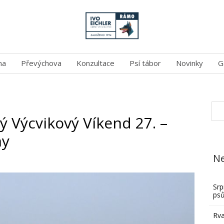
na
Převýchova
Konzultace
Psí tábor
Novinky
G
ý Výcvikový Víkend 27. –
ny
Ne
Srp
ps
Rva