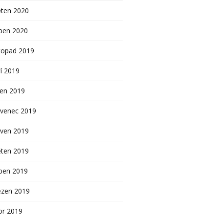
ěten 2020
ben 2020
topad 2019
í 2019
pen 2019
rvenec 2019
rven 2019
ěten 2019
ben 2019
ezen 2019
or 2019