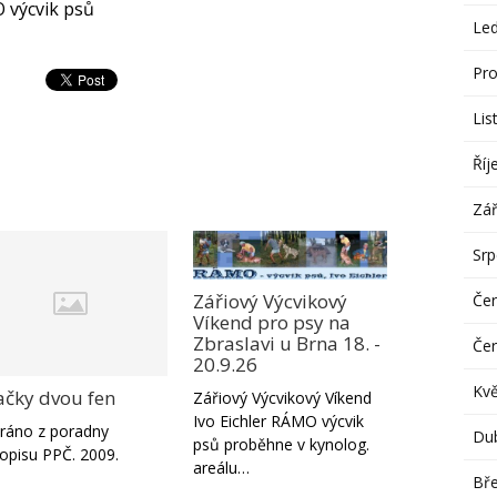
O výcvik psů
Le
Pro
Lis
Říj
Zář
Sr
Zářiový Výcvikový
Če
Víkend pro psy na
Zbraslavi u Brna 18. -
Če
20.9.26
Kv
ačky dvou fen
Zářiový Výcvikový Víkend
Ivo Eichler RÁMO výcvik
ráno z poradny
Du
psů proběhne v kynolog.
opisu PPČ. 2009.
areálu…
Bř