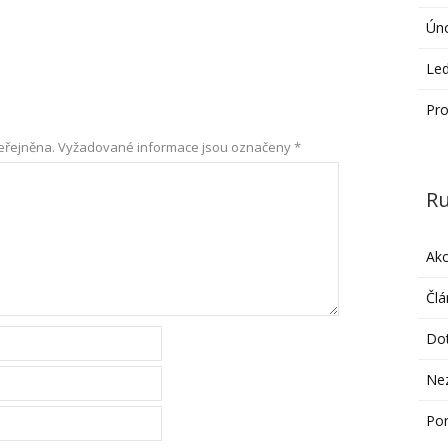
Ún
Le
Pro
eřejněna.
Vyžadované informace jsou označeny
*
Ru
Ak
Člá
Do
Ne
Po