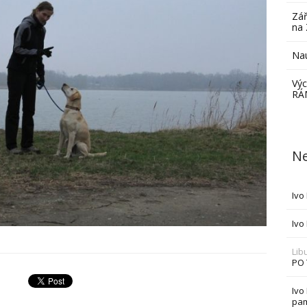
Zář
na 
Nau
Výc
RÁ
Ne
Ivo
Ivo
Lib
PO
Ivo
pam