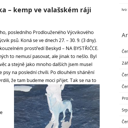
a – kemp ve valašském ráji
Ivo
ního, posledního Prodlouženého Výcvikového
Ar
vik psů. Koná se ve dnech 27. – 30. 9. (3 dny).
kouzelném prostředí Beskyd – NA BYSTŘIČCE.
Če
ch to nemusí pasovat, ale jinak to nešlo. Byl
Zář
ěc a stejně jako mnoho dalších jsem musel
e psy na poslední chvíli. Po dlouhém shánění
Če
dili, že tam budeme moci přijet. Tak se na to
Če
Pro
Sr
že
Če