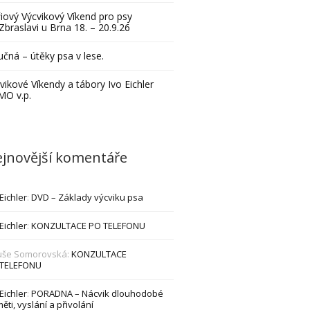
iový Výcvikový Víkend pro psy
Zbraslavi u Brna 18. – 20.9.26
čná – útěky psa v lese.
vikové Víkendy a tábory Ivo Eichler
MO v.p.
jnovější komentáře
 Eichler
:
DVD – Základy výcviku psa
 Eichler
:
KONZULTACE PO TELEFONU
uše Somorovská
:
KONZULTACE
 TELEFONU
 Eichler
:
PORADNA – Nácvik dlouhodobé
ěti, vyslání a přivolání