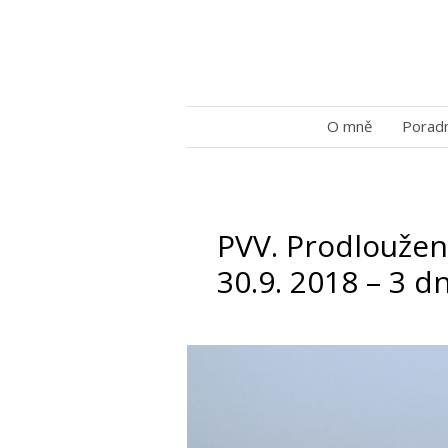
O mně
Porad
PVV. Prodloužen
30.9. 2018 – 3 d