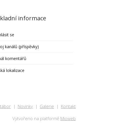
kladní informace
hlásit se
oj kanálů (příspěvky)
nál komentářů
ká lokalizace
 tábor
Novinky
Galerie
Kontakt
Vytvořeno na platformě
Mioweb