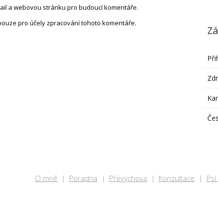
-mail a webovou stránku pro budoucí komentáře.
pouze pro účely zpracování tohoto komentáře.
Zá
Při
Zdr
Ka
Čes
O mně
Poradna
Převýchova
Konzultace
Psí