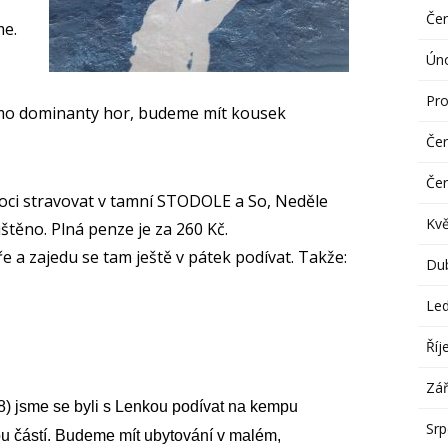
Če
me.
Ún
Pro
mimo dominanty hor, budeme mít kousek
Če
Če
oci stravovat v tamní STODOLE a So, Neděle
Kv
ajištěno. Plná penze je za 260 Kč.
 a zajedu se tam ještě v pátek podívat. Takže:
Du
Le
Říj
Zář
8)
jsme se byli s Lenkou podívat na kempu
Sr
u částí.
Budeme mít ubytování v
malém,