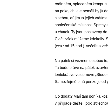
rodinném,
oploceném kempu s c
na pokojích, ale neměl
i
by jít d
s sebou,
ať jim to jejich vrátíme
společenská mís
t
nost. S
prchy a
u chatek. Ty jsou postaveny d
Cvičit však můžeme kdekoliv.
S
(cca.: od 15 hod.). večeře a ve
Na pátek si vezmeme sebou to
Ta
bude právě na pátek
uzavře
tentokrát
ve
vesternové
„S
todol
Samozřejmě plná penze je od p
Co dodat?
Mají tam poníka,kozl
v případě deště i pod střecho