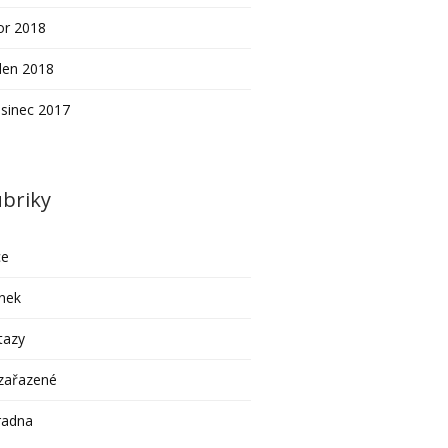
or 2018
den 2018
sinec 2017
briky
ce
nek
tazy
zařazené
radna