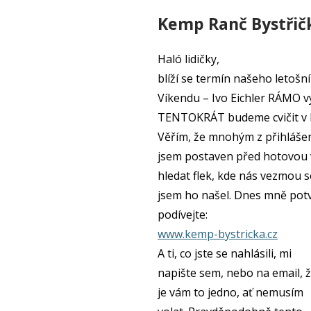
Kemp Ranč Bystřičk
Haló lidičky,
blíží se termín našeho letoš
Víkendu – Ivo Eichler RÁMO výc
TENTOKRÁT budeme cvičit v 
Věřím, že mnohým z přihlášený
jsem postaven před hotovou v
hledat flek, kde nás vezmou s
jsem ho našel. Dnes mně potvr
podívejte:
www.kemp-bystricka.cz
A ti, co jste se nahlásili, mi
napište sem, nebo na email, 
je vám to jedno, ať nemusím