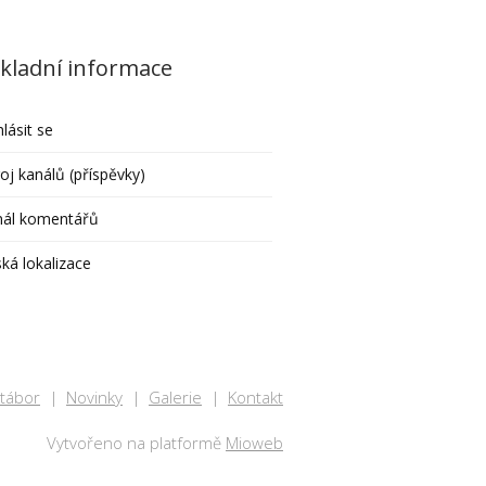
kladní informace
hlásit se
oj kanálů (příspěvky)
nál komentářů
ká lokalizace
 tábor
Novinky
Galerie
Kontakt
Vytvořeno na platformě
Mioweb