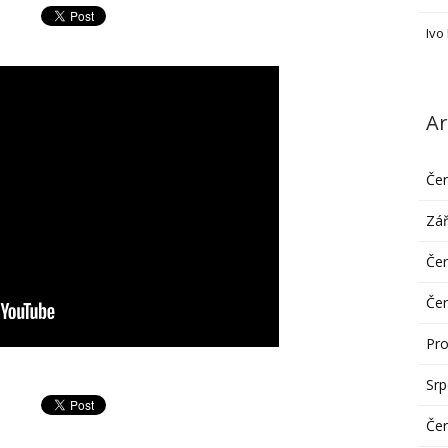
Ivo
Ar
Če
Zář
Če
Če
Pro
Sr
Če