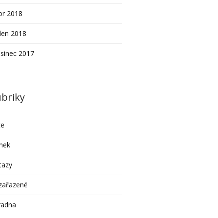
or 2018
den 2018
sinec 2017
briky
ce
nek
tazy
zařazené
radna