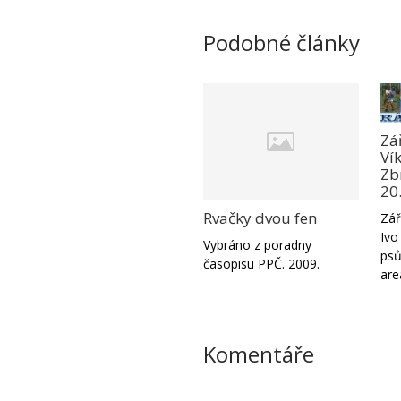
Podobné články
Zá
Ví
Zbr
20
Rvačky dvou fen
Zář
Ivo
Vybráno z poradny
psů
časopisu PPČ. 2009.
are
Komentáře