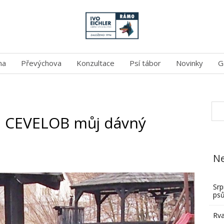
na
Převýchova
Konzultace
Psí tábor
Novinky
G
D CEVELOB můj dávný
Ne
Srp
ps
Rva