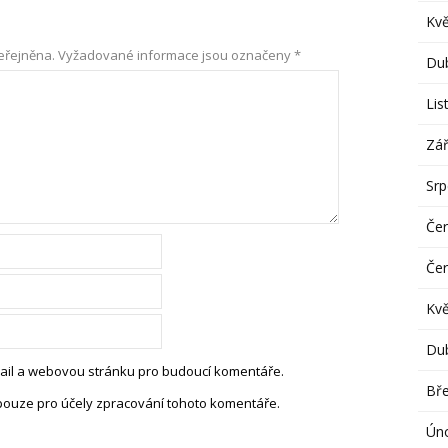
Kv
eřejněna.
Vyžadované informace jsou označeny
*
Du
Lis
Zář
Sr
Če
Če
Kv
Du
-mail a webovou stránku pro budoucí komentáře.
Bř
pouze pro účely zpracování tohoto komentáře.
Ún