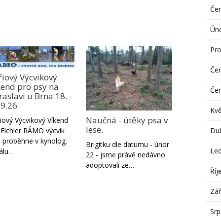
Če
Ún
Pro
Če
řiový Výcvikový
kend pro psy na
Če
aslavi u Brna 18. -
.9.26
Kv
Naučná - útěky psa v
iový Výcvikový Víkend
lese.
Du
 Eichler RÁMO výcvik
 proběhne v kynolog.
Brigitku dle datumu - únor
Le
álu…
22 - jsme právě nedávno
adoptovali ze…
Říj
Zář
Sr