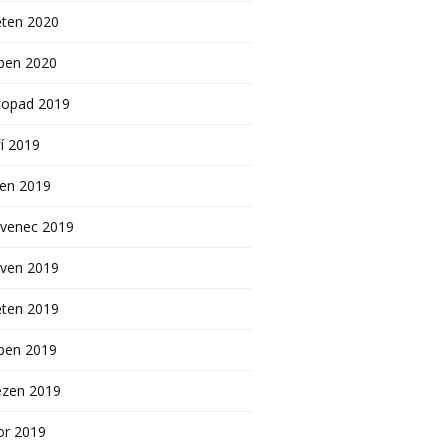
ěten 2020
ben 2020
topad 2019
í 2019
pen 2019
rvenec 2019
rven 2019
ěten 2019
ben 2019
ezen 2019
or 2019