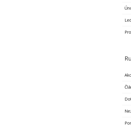
Ún
Le
Pro
Ru
Ak
Člá
Do
Ne
Po