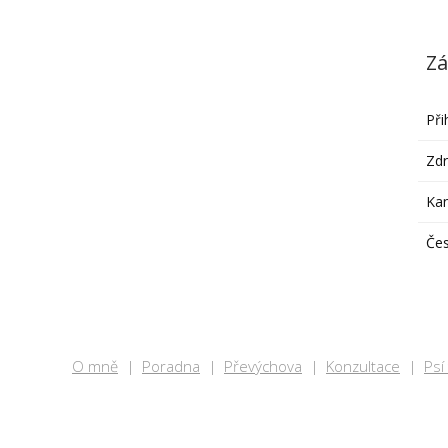
Zá
Při
Zdr
Ka
Čes
O mně
Poradna
Převýchova
Konzultace
Psí