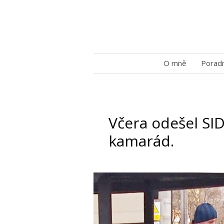
O mně
Porad
Včera odešel SI
kamarád.