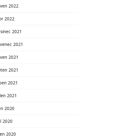
rven 2022
or 2022
sinec 2021
rvenec 2021
rven 2021
ěten 2021
ben 2021
den 2021
en 2020
í 2020
pen 2020