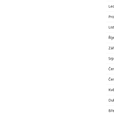
Le
Pro
Lis
Říj
Zář
Sr
Če
Če
Kv
Du
Bř