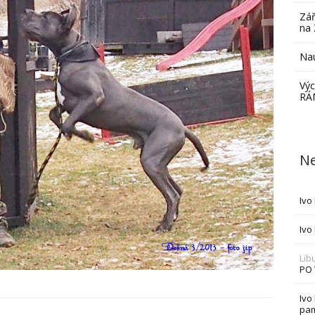
Zář
na 
Nau
Výc
RÁ
Ne
Ivo
Ivo
Lib
PO
Ivo
pam