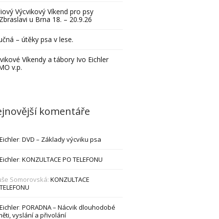
iový Výcvikový Víkend pro psy
Zbraslavi u Brna 18. – 20.9.26
čná – útěky psa v lese.
vikové Víkendy a tábory Ivo Eichler
MO v.p.
jnovější komentáře
 Eichler
:
DVD – Základy výcviku psa
 Eichler
:
KONZULTACE PO TELEFONU
uše Somorovská
:
KONZULTACE
 TELEFONU
 Eichler
:
PORADNA – Nácvik dlouhodobé
ěti, vyslání a přivolání