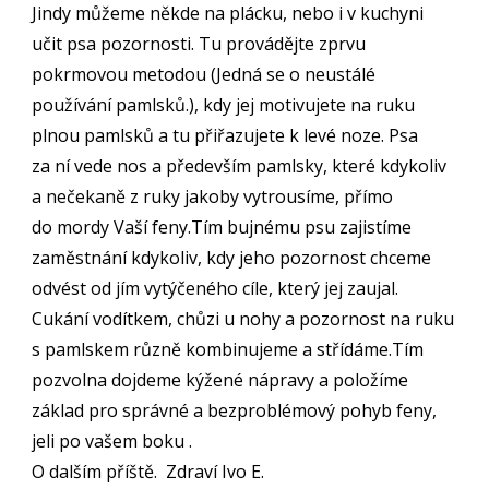
Jindy můžeme někde na plácku, nebo i v kuchyni
učit psa pozornosti. Tu provádějte zprvu
pokrmovou metodou (Jedná se o neustálé
používání pamlsků.), kdy jej motivujete na ruku
plnou pamlsků a tu přiřazujete k levé noze. Psa
za ní vede nos a především pamlsky, které kdykoliv
a nečekaně z ruky jakoby vytrousíme, přímo
do mordy Vaší feny.Tím bujnému psu zajistíme
zaměstnání kdykoliv, kdy jeho pozornost chceme
odvést od jím vytýčeného cíle, který jej zaujal.
Cukání vodítkem, chůzi u nohy a pozornost na ruku
s pamlskem různě kombinujeme a střídáme.Tím
pozvolna dojdeme kýžené nápravy a položíme
základ pro správné a bezproblémový pohyb feny,
jeli po vašem boku .
O dalším příště. Zdraví Ivo E.