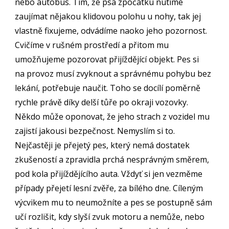
nebo autobus. Tím, že psa zpočátku nutíme
zaujímat nějakou klidovou polohu u nohy, tak jej
vlastně fixujeme, odvádíme naoko jeho pozornost.
Cvičíme v rušném prostředí a přitom mu
umožňujeme pozorovat přijíždějící objekt. Pes si
na provoz musí zvyknout a správnému pohybu bez
lekání, potřebuje naučit. Toho se docílí poměrně
rychle právě díky delší tůře po okraji vozovky.
Někdo může oponovat, že jeho strach z vozidel mu
zajistí jakousi bezpečnost. Nemyslím si to.
Nejčastěji je přejetý pes, který nemá dostatek
zkušeností a zpravidla prchá nesprávným směrem,
pod kola přijíždějícího auta. Vždyť si jen vezměme
případy přejetí lesní zvěře, za bílého dne. Cíleným
výcvikem mu to neumožníte a pes se postupně sám
učí rozlišit, kdy slyší zvuk motoru a nemůže, nebo