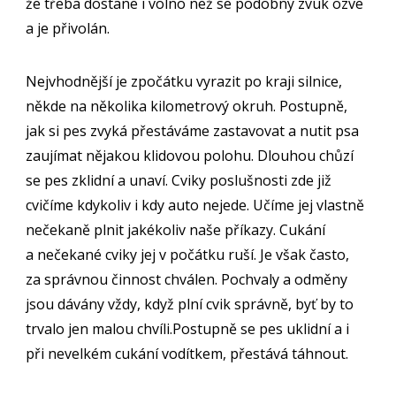
že třeba dostane i volno než se podobný zvuk ozve
a je přivolán.
Nejvhodnější je zpočátku vyrazit po kraji silnice,
někde na několika kilometrový okruh. Postupně,
jak si pes zvyká přestáváme zastavovat a nutit psa
zaujímat nějakou klidovou polohu. Dlouhou chůzí
se pes zklidní a unaví. Cviky poslušnosti zde již
cvičíme kdykoliv i kdy auto nejede. Učíme jej vlastně
nečekaně plnit jakékoliv naše příkazy. Cukání
a nečekané cviky jej v počátku ruší. Je však často,
za správnou činnost chválen. Pochvaly a odměny
jsou dávány vždy, když plní cvik správně, byť by to
trvalo jen malou chvíli.Postupně se pes uklidní a i
při nevelkém cukání vodítkem, přestává táhnout.