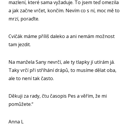
mazlení, které sama vyžaduje. To jsem teď omezila
a jak začne vrčet, končím. Nevím co s ní, moc mě to
mrzí, poraďte.
Cvičák máme příliš daleko a ani nemám možnost
tam jezdit.
Na manžela Sany nevrčí, ale ty tlapky jí utírám já.
Taky vrčí při stříhání drápů, to musíme dělat oba,
ale to není tak často.
Děkuji za rady, čtu časopis Pes a věřím, že mi
pomůžete.“
Anna L