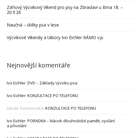
Zářiový Výcvikový Víkend pro psy na Zbraslavi u Brna 18. –
20.9.26
Naučná – útěky psa v lese.
Výcvikové Víkendy a tábory Ivo Eichler RÁMO v.p.
Nejnovější komentáře
Ivo Eichler
:
DVD – Základy výcviku psa
Ivo Eichler
:
KONZULTACE PO TELEFONU
Libuše Somorovská
:
KONZULTACE PO TELEFONU
Ivo Eichler
:
PORADNA – Nácvik dlouhodobé paměti, vyslání
a přivolání