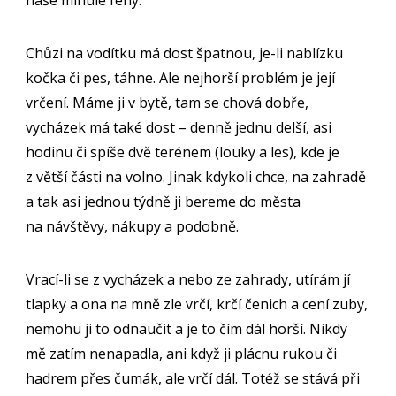
naše minulé feny.
Chůzi na vodítku má dost špatnou, je-li nablízku
kočka či pes, táhne. Ale nejhorší problém je její
vrčení. Máme ji v bytě, tam se chová dobře,
vycházek má také dost – denně jednu delší, asi
hodinu či spíše dvě terénem (louky a les), kde je
z větší části na volno. Jinak kdykoli chce, na zahradě
a tak asi jednou týdně ji bereme do města
na návštěvy, nákupy a podobně.
Vrací-li se z vycházek a nebo ze zahrady, utírám jí
tlapky a ona na mně zle vrčí, krčí čenich a cení zuby,
nemohu ji to odnaučit a je to čím dál horší. Nikdy
mě zatím nenapadla, ani když ji plácnu rukou či
hadrem přes čumák, ale vrčí dál. Totéž se stává při