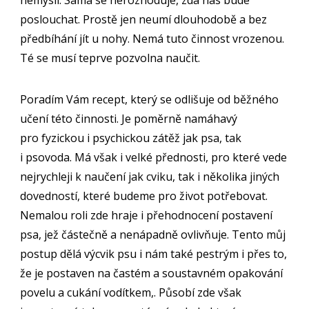
nemyslí. Sama se nerozhoduje, zda nás bude
poslouchat. Prostě jen neumí dlouhodobě a bez
předbíhání jít u nohy. Nemá tuto činnost vrozenou.
Té se musí teprve pozvolna naučit.
Poradím Vám recept, který se odlišuje od běžného
učení této činnosti. Je poměrně namáhavý
pro fyzickou i psychickou zátěž jak psa, tak
i psovoda. Má však i velké přednosti, pro které vede
nejrychleji k naučení jak cviku, tak i několika jiných
dovedností, které budeme pro život potřebovat.
Nemalou roli zde hraje i přehodnocení postavení
psa, jež částečně a nenápadně ovlivňuje. Tento můj
postup dělá výcvik psu i nám také pestrým i přes to,
že je postaven na častém a soustavném opakování
povelu a cukání vodítkem,. Působí zde však