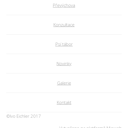
Převýchova
Konzultace
Psí tábor
Novinky
Galerie
Kontakt
©Ivo Eichler 2017
Vytvořeno na platformě
Mioweb