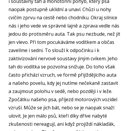
i soustavný tah a monotónní pohyb, který psa
naopak postupně uklidní a unaví. Chůzi u nohy
cvičím zprvu na cestě nebo chodníku. Okraj silnice
nás i jeho vede ve správné lajně a zprava vedle nás
jedou do protisměru auta. Tak psu nezbude, než jít
jen vlevo. Při tom pocukáváme vodítkem a občas
zavelíme i sedni. To slouží k odpočinku i k
zaktivizování nervové soustavy jiným cvikem. Jeho
tah do vodítka se pozvolna snižuje. Do toho však
často přichází vzruch, ve formě přijíždějícího auta
a našeho povelu, kdy jej nutíme nečekaně zastavit
a zaujmout polohu v sedě, nebo později i v leže.
Zpočátku našeho psa, příjezd motorových vozidel
vzruší. Může se jich bát, nebo se je naopak snaží
ulovit. Je jen málo psů, kteří díky dříve nabyté
zkušenosti nereagují, ani když projíždí náklaďák,